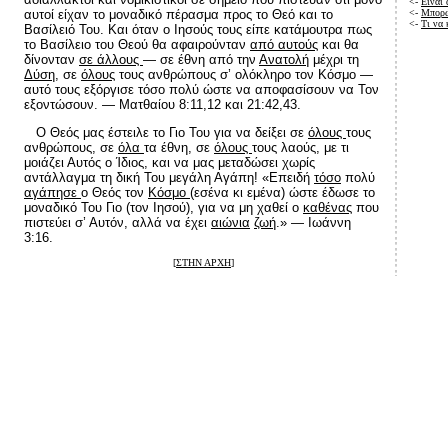
<-
Είναι 
αυτοί είχαν το μοναδικό πέρασμα προς το Θεό και το
<-
Μπορώ
<-
Τι να
Βασίλειό Του. Και όταν ο Ιησούς τους είπε κατάμουτρα πως
το Βασίλειο του Θεού θα αφαιρούνταν
από αυτούς
και θα
δίνονταν
σε άλλους
— σε έθνη από την
Ανατολή
μέχρι τη
Δύση,
σε
όλους
τους ανθρώπους σ’ ολόκληρο τον Κόσμο —
αυτό τους εξόργισε τόσο πολύ ώστε να αποφασίσουν να Τον
εξοντώσουν. — Ματθαίου 8:11,12 και 21:42,43.
Ο Θεός μας έστειλε το Γιο Του για να δείξει σε
όλους
τους
ανθρώπους, σε
όλα
τα έθνη, σε
όλους
τους λαούς, με τι
μοιάζει Αυτός ο Ίδιος, και να μας μεταδώσει χωρίς
αντάλλαγμα τη δική Του μεγάλη Αγάπη! «Επειδή
τόσο
πολύ
αγάπησε
ο Θεός τον
Κόσμο
(εσένα κι εμένα) ώστε έδωσε το
μοναδικό Του Γιο (τον Ιησού), για να μη χαθεί ο
καθένας
που
πιστεύει σ’ Αυτόν, αλλά να έχει
αιώνια
ζωή
.» — Ιωάννη
3:16.
[
ΣΤΗΝ ΑΡΧΗ
]