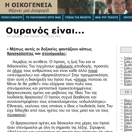
• Μήπως αυτές οι δοξασίες φαντάζουν κάπως
θρησκόληπτες
και
στενόμυαλες
;
<-
Υπήρχε
Ακριβώς το αντίθετο. Ο Ιησούς, η ζωή Του και οι
<-
Γιατί 
<-
Το μή
διδασκαλίες Του τυγχάνουν
καθολικής
αποδοχής, προσιτές
<-
Γιατί 
σε
όλους
τους ανθρώπους και είναι κάθε άλλο
παρά
<-
Τι καλ
<-
Είναι 
«στενόμυαλες» και «θρησκόληπτες»! Στην πραγματικότητα,
<-
Αποτυχ
ήταν αυτή η διακήρυξη του Ιησού πως «
όποιος
πιστεύει σε
<-
Είναι 
Μένα δε θα χαθεί!» που εξόργισε τόσο πολύ τους
<-
Η Δευ
στενόμυαλους και ρατσιστικά προκατειλημμένους
θρησκευτικούς ηγέτες και ραβίνους της Ίδιας Του της
Ιουδαϊκής θρησκείας! Ο Ιησούς συχνά βοηθούσε και
<-
Ποιο ε
συναναστρεφόταν τους αποκαλούμενους «ειδωλολάτρες»
<-
Καθόλο
Εθνικούς, εκείνους τους οποίους ο ίδιος ο Ιουδαϊκός λαός Του
<-
Δεν εί
είχε διδαχθεί από τους ηγέτες του να τους μισεί και να τους
<-
Από πο
<-
Εγωισ
περιφρονεί
.
<-
Πώς εί
<-
Πού βρ
Οι θρησκευτικοί ηγέτες και δάσκαλοι στις μέρες του Ιησού
<-
Υπάρχε
<-
Και τι
ήταν στενόμυαλοι με όλη τη σημασία της λέξης. Στρυφνοί,
<-
Μπορεί
αδιάλλακτοι και νομικίστικοι σε σημείο που πίστευαν ότι μόνο