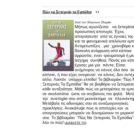
Πώς να Ξεπερνάς τα Εμπόδια
Από τον Shannon Shayler
Μήπως αγωνίζεσαι να ξεπεράσει
προσωπική αποτυχία; Έχεις
απογοητευτεί από τις έγνοιες της
και τα φαινομενικά ατελείωτα εμπ
Αντιμετωπίζεις μια χρονοβόρα κ
δύσκολη ανάρρωση από κάποια
αρρώστια, έναν τραυματισμό ή μι
άσχημη συνήθεια; Πονάς για κάτ
έχασες μια για πάντα; Είσαι
ανήμπορος να κάνεις όλα όσα έ
κάποτε, ή που είχες ονειρευτεί να κάνεις; Δεν αντέ
άλλο;
Λοιπόν υπάρχει ελπίδα! Το βιβλιαράκι “Πώς 
Ξεπερνάς Τα Εμπόδια” θα σε βοηθήσει να ξεπεράσε
κάθε αντιξοότητα. Μάθε πώς να
μετατρέπεις τα εμ
σε σκαλοπάτια ώστε να ανεβαίνεις πιο ψηλά. Μετ
την αναπηρία σου από μειονέκτημα σε πλεονέκτη
Μετάβαλε τις αδυναμίες σου σε αναζωογονητικές
προκλήσεις. Ανακάλυψε πώς οι αποτυχίες και οι
απογοητεύσεις μπορούν να δυναμώσουν το χαρακτ
σου. Το βιβλιαράκι “Πώς Να Ξεπερνάς Τα Εμπόδια
λέει το πώς!
[
ΔΙΑΒΑΣΤΕ ΤΟ
]