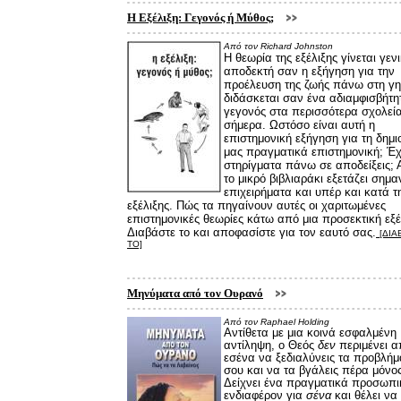
Η Εξέλιξη: Γεγονός ή Μύθος;
Από τον Richard Johnston
Η θεωρία της εξέλιξης γίνεται γεν
αποδεκτή σαν η εξήγηση για την
προέλευση της ζωής πάνω στη γη
διδάσκεται σαν ένα αδιαμφισβήτη
γεγονός στα περισσότερα σχολεί
σήμερα. Ωστόσο είναι αυτή η
επιστημονική εξήγηση για τη δημι
μας πραγματικά επιστημονική; Έχ
στηρίγματα πάνω σε αποδείξεις; 
το μικρό βιβλιαράκι εξετάζει σημα
επιχειρήματα και υπέρ και κατά τ
εξέλιξης. Πώς τα πηγαίνουν αυτές οι χαριτωμένες
επιστημονικές θεωρίες κάτω από μια προσεκτική εξ
Διαβάστε το και αποφασίστε για τον εαυτό σας.
[ΔΙΑ
ΤΟ]
Μηνύματα από τον Ουρανό
Από τον
Raphael Holding
Αντίθετα με μια κοινά εσφαλμένη
αντίληψη, ο Θεός
δεν
περιμένει α
εσένα να ξεδιαλύνεις τα προβλήμ
σου και να τα βγάλεις πέρα μόνο
Δείχνει ένα πραγματικά προσωπι
ενδιαφέρον για
σένα
και θέλει να