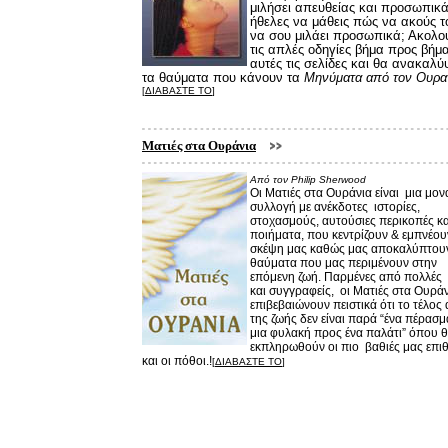
μιλήσει απευθείας και προσωπικ
ήθελες να μάθεις πώς να ακούς τ
να σου μιλάει προσωπικά; Ακολο
τις απλές οδηγίες βήμα προς βήμα
αυτές τις σελίδες και θα ανακαλύ
τα θαύματα που κάνουν τα
Μηνύματα από τον Ουρα
[
ΔΙΑΒΑΣΤΕ ΤΟ
]
Ματιές στα Ουράνια
Από τον
Philip Sherwood
Οι Ματιές στα Ουράνια είναι μια μον
συλλογή με ανέκδοτες ιστορίες,
στοχασμούς, αυτούσιες περικοπές κα
ποιήματα, που κεντρίζουν & εμπνέου
σκέψη μας καθώς μας αποκαλύπτου
θαύματα που μας περιμένουν στην
επόμενη ζωή. Παρμένες από πολλές
και συγγραφείς, οι Ματιές στα Ουρά
επιβεβαιώνουν πειστικά ότι το τέλος
της ζωής δεν είναι παρά “ένα πέρασ
μια φυλακή προς ένα παλάτι” όπου 
εκπληρωθούν οι πιο βαθιές μας επιθ
και οι πόθοι.!
[
ΔΙΑΒΑΣΤΕ ΤΟ
]