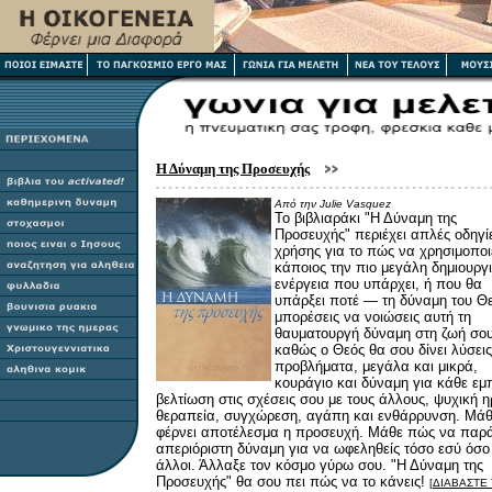
Η Δύναμη της Προσευχής
Από την Julie Vasquez
Το βιβλιαράκι "Η Δύναμη της
Προσευχής" περιέχει απλές οδηγί
χρήσης για το πώς να χρησιμοποι
κάποιος την πιο μεγάλη δημιουργ
ενέργεια που υπάρχει, ή που θα
υπάρξει ποτέ — τη δύναμη του Θ
μπορέσεις να νοιώσεις αυτή τη
θαυματουργή δύναμη στη ζωή σο
καθώς ο Θεός θα σου δίνει λύσεις
προβλήματα, μεγάλα και μικρά,
κουράγιο και δύναμη για κάθε εμ
βελτίωση στις σχέσεις σου με τους άλλους, ψυχική η
θεραπεία, συγχώρεση, αγάπη και ενθάρρυνση. Μά
φέρνει αποτέλεσμα η προσευχή. Μάθε πώς να παρά
απεριόριστη δύναμη για να ωφεληθείς τόσο εσύ όσο 
άλλοι. Άλλαξε τον κόσμο γύρω σου. "Η Δύναμη της
Προσευχής" θα σου πει πώς να το κάνεις!
[
ΔΙΑΒΑΣΤΕ