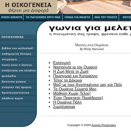
Ματιές στα Ουράνια
By Philip Sherwood
Εισαγωγή
Νοσταλγία ια τον Ουρανό
Η Ζωή Μετά τη Ζωή!
Παρηγοριά και Καταφύγιο
Τέλος τα Δάκρυα
Μαζί με τους Αγαπημένους μας και Πάλι
Τα Ουράνια Σώματά Μας
Μάθηση Χωρίς Τέλος!
Ένας Πρακτικός Παράδεισος!
Η Ουράνια Πόλη
Συμπέρασμα
Copyright © 2000
Aurora Production