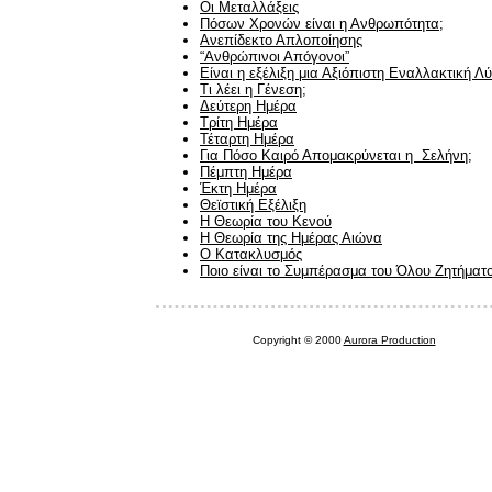
Οι Μεταλλάξεις
Πόσων Χρονών είναι η Ανθρωπότητα;
Ανεπίδεκτο Απλοποίησης
“
Ανθρώπινοι Απόγονοι
”
Είναι η εξέλιξη μια Αξιόπιστη Εναλλακτική Λ
Τι λέει η Γένεση;
Δεύτερη Ημέρα
Τρίτη Ημέρα
Τέταρτη Ημέρα
Για Πόσο Καιρό Απομακρύνεται η Σελήνη;
Πέμπτη Ημέρα
Έκτη Ημέρα
Θεϊστική Εξέλιξη
Η Θεωρία του Κενού
Η Θεωρία της Ημέρας Αιώνα
Ο Κατακλυσμός
Ποιο είναι το Συμπέρασμα του Όλου Ζητήματ
Copyright © 2000
Aurora Production