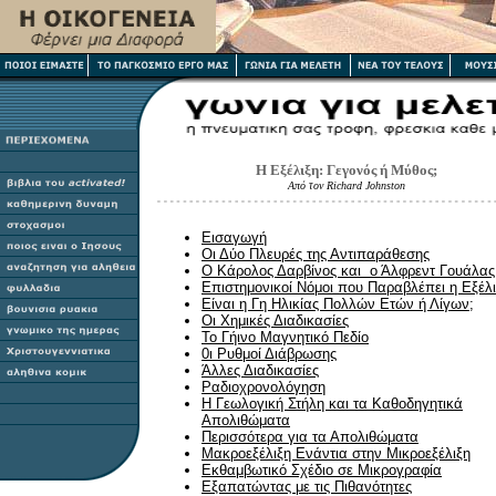
Η Εξέλιξη
:
Γεγονός ή Μύθος;
Από τον
Richard Johnston
Εισαγωγή
Οι Δύο Πλευρές της Αντιπαράθεσης
Ο Κάρολος Δαρβίνος και ο Άλφρεντ Γουάλας
Επιστημονικοί Νόμοι που Παραβλέπει η Εξέλ
Είναι η Γη Ηλικίας Πολλών Ετών ή Λίγων;
Οι Χημικές Διαδικασίες
Το Γήινο Μαγνητικό Πεδίο
0ι Ρυθμοί Διάβρωσης
Άλλες Διαδικασίες
Ραδιοχρονολόγηση
Η Γεωλογική Στήλη και τα Καθοδηγητικά
Απολιθώματα
Περισσότερα για τα Απολιθώματα
Μακροεξέλιξη Ενάντια στην Μικροεξέλιξη
Εκθαμβωτικό Σχέδιο σε Μικρογραφία
Εξαπατώντας με τις Πιθανότητες