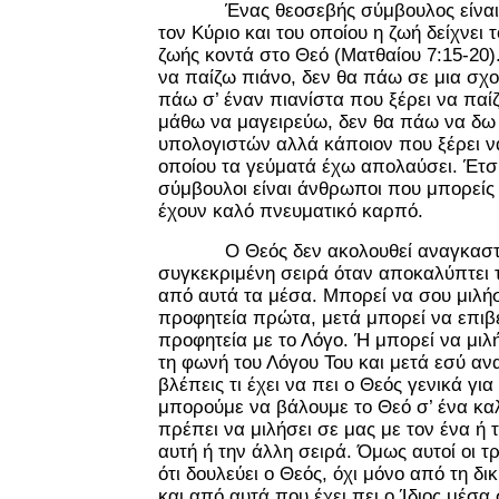
Ένας θεοσεβής σύμβουλος είναι κ
τον Κύριο και του οποίου η ζωή δείχνει
ζωής κοντά στο Θεό (Ματθαίου 7:15-20
να παίζω πιάνο, δεν θα πάω σε μια σχ
πάω σ’ έναν πιανίστα που ξέρει να παί
μάθω να μαγειρεύω, δεν θα πάω να δω 
υπολογιστών αλλά κάποιον που ξέρει να
οποίου τα γεύματά έχω απολαύσει. Έτσι
σύμβουλοι είναι άνθρωποι που μπορείς 
έχουν καλό πνευματικό καρπό.
Ο Θεός δεν ακολουθεί αναγκαστι
συγκεκριμένη σειρά όταν αποκαλύπτει 
από αυτά τα μέσα. Μπορεί να σου μιλή
προφητεία πρώτα, μετά μπορεί να επιβ
προφητεία με το Λόγο. Ή μπορεί να μιλ
τη φωνή του Λόγου Του και μετά εσύ αν
βλέπεις τι έχει να πει ο Θεός γενικά για
μπορούμε να βάλουμε το Θεό σ’ ένα καλ
πρέπει να μιλήσει σε μας με τον ένα ή 
αυτή ή την άλλη σειρά. Όμως αυτοί οι 
ότι δουλεύει ο Θεός, όχι μόνο από τη δι
και από αυτά που έχει πει ο Ίδιος μέσ