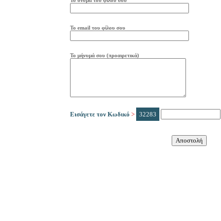
Το όνομα του φίλου σου
Το
e
mail
του φίλου σου
Το μήνυμά σου (προαιρετικά)
Εισάγετε τον Κωδικό
>
32283