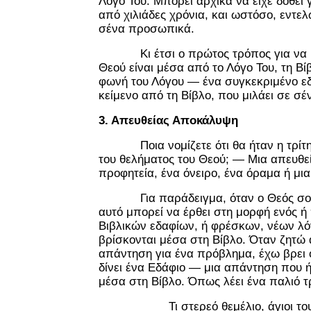
Λόγο Του. Μπορεί αρχικά να είχε δοθεί 
από χιλιάδες χρόνια, και ωστόσο, εντελ
σένα προσωπικά.
Κι έτσι ο πρώτος τρόπος για να βρ
Θεού είναι μέσα από το Λόγο Του, τη Βί
φωνή του Λόγου — ένα συγκεκριμένο εδ
κείμενο από τη Βίβλο, που μιλάει σε 
3. Απευθείας Αποκάλυψη
Ποια νομίζετε ότι θα ήταν η τρίτη 
του θελήματος του Θεού; — Μια απευθε
προφητεία, ένα όνειρο, ένα όραμα ή μι
Για παράδειγμα, όταν ο Θεός σου μ
αυτό μπορεί να έρθει στη μορφή ενός 
Βιβλικών εδαφίων, ή φρέσκων, νέων λ
βρίσκονται μέσα στη Βίβλο. Όταν ζητώ 
απάντηση για ένα πρόβλημα, έχω βρει 
δίνει ένα Εδάφιο — μια απάντηση που ή
μέσα στη Βίβλο. Όπως λέει ένα παλιό τ
Τι στερεό θεμέλιο, άγιοι το