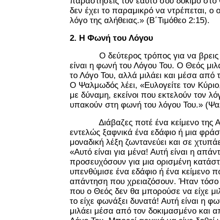
παραστήσεις τον εαυτό σου δόκιμο στο
δεν έχει το παραμικρό να ντρέπεται, ο 
λόγο της αλήθειας.
» (Β΄Τιμόθεο 2:15).
2. Η Φωνή του Λόγου
Ο δεύτερος τρόπος για να βρεις τ
είναι η φωνή του Λόγου Του. Ο Θεός μιλ
το Λόγο Του, αλλά μιλάει και μέσα από 
Ο Ψαλμωδός λέει, «Ευλογείτε τον Κύριο,
με δύναμη, εκείνοι που εκτελούν τον λόγ
υπακούν στη φωνή του λόγου Του.» (Ψα
Διάβαζες ποτέ ένα κείμενο της Αγί
εντελώς ξαφνικά ένα εδάφιο ή μια φράσ
μοναδική λέξη ζωντανεύει και σε χτυπά
«Αυτό είναι για μένα! Αυτή είναι η απά
προσευχόσουν για μια ορισμένη κατάστ
υπενθύμισε ένα εδάφιο ή ένα κείμενο π
απάντηση που χρειαζόσουν. Ήταν τόσο
που ο Θεός δεν θα μπορούσε να είχε μι
το είχε φωνάξει δυνατά! Αυτή είναι η φ
μιλάει μέσα από τον δοκιμασμένο και 