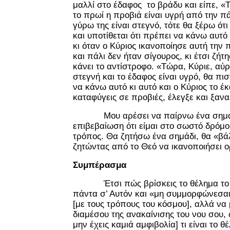
μαλλί στο έδαφος το βράδυ και είπε, «
το πρωί η προβιά είναι υγρή από την π
γύρω της είναι στεγνό, τότε θα ξέρω ότι
και υποτίθεται ότι πρέπει να κάνω αυτ
κι όταν ο Κύριος ικανοποίησε αυτή την
και πάλι δεν ήταν σίγουρος, κι έτσι ζήτ
κάνει το αντίστροφο. «Τώρα, Κύριε, αύρ
στεγνή και το έδαφος είναι υγρό, θα πι
να κάνω αυτό κι αυτό και ο Κύριος το έκ
καταφύγεις σε προβιές, έλεγξε και ξανα
Μου αρέσει να παίρνω ένα σημάδι 
επιβεβαίωση ότι είμαι στο σωστό δρόμο 
τρόπος. Θα ζητήσω ένα σημάδι, θα «βά
ζητώντας από το Θεό να ικανοποιήσει 
Συμπέρασμα
Έτσι πώς βρίσκεις το θέλημα το 
πάντα σ’ Αυτόν και «μη συμμορφώνεσαι
[με τους τρόπους του κόσμου], αλλά ν
διαμέσου της ανακαίνισης του νου σου, 
μην έχεις καμιά αμφιβολία] τι είναι το θ