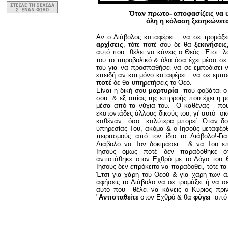
Όταν πρωτο- αποφασίζεις να 
όλη η κόλαση ξεσηκώνετα
Αν ο Διάβολος καταφέρει να σε τρομάξε
αρχίσεις
, τότε ποτέ σου δε θα
ξεκινήσει
αυτό που θέλει να κάνεις ο Θεός. Έτσι λο
του το πυροβολικό & όλα όσα έχει μέσα σ
του για να προσπαθήσει να σε εμποδίσει ν
επειδή αν και μόνο καταφέρει να σε εμπο
ποτέ
δε θα υπηρετήσεις το Θεό.
Είναι η δική σου
μαρτυρία
που φοβάται ο 
σου & εξ αιτίας της επιρροής που έχει η 
μέσα από τα νύχια του. Ο καθένας που κ
εκατοντάδες άλλους δικούς του, γι' αυτό σ
καθέναν όσο καλύτερα μπορεί. Όταν δοκ
υπηρεσίας Του, ακόμα & ο Ιησούς μεταφέρ
πειρασμούς από τον ίδιο το Διάβολο!-Γ
Διάβολο να Τον δοκιμάσει & να Του επι
Ιησούς όμως ποτέ δεν παραδόθηκε ό
αντιστάθηκε στον Εχθρό με το Λόγο του 
Ιησούς δεν επρόκειτο να παραδοθεί, τότε τ
Έτσι για χάρη του Θεού & για χάρη των ά
αφήσεις το Διάβολο να σε τρομάξει ή να σε
αυτό που θέλει να κάνεις ο Κύριος πριν
"
Αντισταθείτε
στον Εχθρό & θα
φύγει
από 