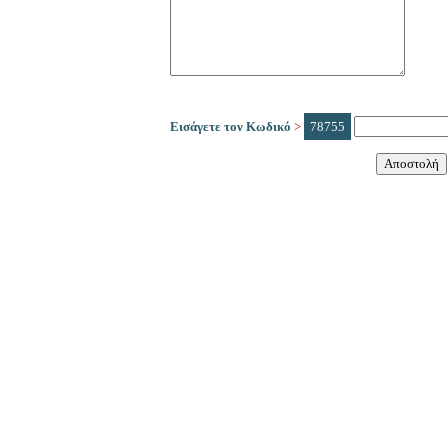
Εισάγετε τον Κωδικό
>
78755