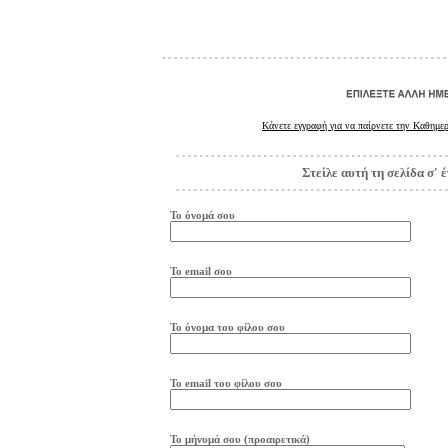
Κάνετε εγγραφή για να παίρνετε την Καθημερ
Στείλε αυτή τη σελίδα σ' 
Το όνομά σου
Το
e
mail
σου
Το όνομα του φίλου σου
Το
e
mail
του φίλου σου
Το μήνυμά σου (προαιρετικά)