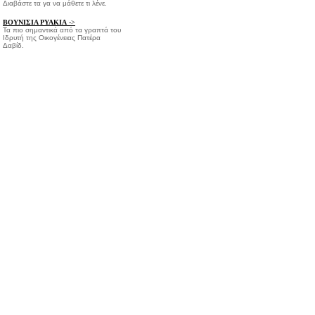
Διαβάστε τα γα να μάθετε τι λένε.
ΒΟΥΝΙΣΙΑ ΡΥΑΚΙΑ
->
Τα πιο σημαντικά από τα γραπτά του
Ιδρυτή της Οικογένειας Πατέρα
Δαβίδ.