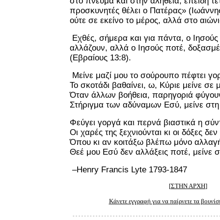
στο πνεύμα και στην αλήθεια, επειδή τέ
προσκυνητές θέλει ο Πατέρας» (Ιωάννης 
ούτε σε εκείνο το μέρος, αλλά στο αιών
Εχθές, σήμερα και για πάντα, ο Ιησούς ε
αλλάζουν, αλλά ο Ιησούς ποτέ, δοξασμέ
(Εβραίους 13:8).
Μείνε μαζί μου το σούρουπο πέφτει γο
Το σκοτάδι βαθαίνει, ω, Κύριε μείνε σε
Όταν άλλων βοήθεια, παρηγοριά φύγου
Στήριγμα των αδύναμων Εσύ, μείνε στη 
Φεύγει γοργά και περνά βιαστικά η σύ
Οι χαρές της ξεχνιούνται κι οι δόξες δε
Όπου κι αν κοιτάξω βλέπω μόνο αλλαγ
Θεέ μου Εσύ δεν αλλάξεις ποτέ, μείνε σ
–
Henry
Francis
Lyte
1793-1847
[
ΣΤΗΝ ΑΡΧΗ
]
Κάνετε εγγραφή για να παίρνετε τα βουνίσ