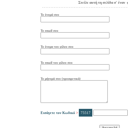
Στείλε αυτή τη σελίδα σ' έναν 
Το όνομά σου
Το
e
mail
σου
Το όνομα του φίλου σου
Το
e
mail
του φίλου σου
Το μήνυμά σου (προαιρετικά)
Εισάγετε τον Κωδικό
>
75517