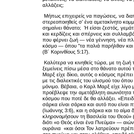
αλλάζεις;
Μήπως επιχειρείς να παγώσεις, να διατ
στερεοποιηθείς σ’ ένα αμετακίνητο κομ
σημαίνει θάνατο; Ή είσαι ζεστός, γεμάτ
και κερδίζεις και σπέρνεις και συλλαμβ
που φέρνει ζωή — νέα γέννηση, νέα πλ
κόσμο — όπου "τα παλιά παρήλθαν και 
(Β΄ Κορινθίους 5:17).
Καλύτερα να κινηθείς τώρα, με τη ζωή 
ξεμείνεις πίσω μέσα στο θάνατο αυτού
Μαρξ είχε δίκιο, αυτός ο κόσμος πρέπε
με τις διαλεκτικές του υλισμού του όπου 
μόνιμο. Βέβαια, ο Καρλ Μαρξ είχε λίγο 
προέβλεψε την αμετάβλητη αιωνιότητα 
κόσμου που ποτέ δε θα αλλάξει. «Επειδ
σάρκα είναι σάρκα και αυτό που είναι 
(Ιωάννης 3:6), και η σάρκα και το αίμα
κληρονομήσουν τη Βασιλεία του Θεού» (Α
διότι «ο Θεός είναι ένα Πνεύμα» — αιώ
ουράνια «και όσοι Τον λατρεύουν πρέπ