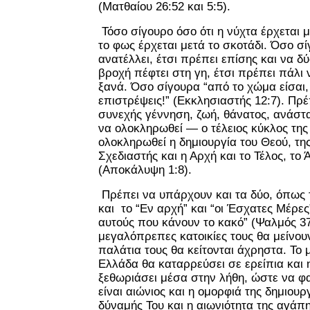
(Ματθαίου 26:52 και 5:5).
Τόσο σίγουρο όσο ότι η νύχτα έρχεται μ
το φως έρχεται μετά το σκοτάδι. Όσο σί
ανατέλλει, έτσι πρέπει επίσης και να δ
βροχή πέφτει στη γη, έτσι πρέπει πάλι
ξανά. Όσο σίγουρα “από το χώμα είσαι,
επιστρέψεις!” (Εκκλησιαστής 12:7). Πρ
συνεχής γέννηση, ζωή, θάνατος, ανάστ
να ολοκληρωθεί — ο τέλειος κύκλος της
ολοκληρωθεί η δημιουργία του Θεού, της
Σχεδιαστής και η Αρχή και το Τέλος, το
(Αποκάλυψη 1:8).
Πρέπει να υπάρχουν και τα δύο, όπως τ
και το “Εν αρχή” και “οι Έσχατες Μέρες”
αυτούς που κάνουν το κακό” (Ψαλμός 37:
μεγαλόπρεπες κατοικίες τους θα μείνου
παλάτια τους θα κείτονται άχρηστα. Το 
Ελλάδα θα καταρρεύσει σε ερείπια και 
ξεθωριάσει μέσα στην λήθη, ώστε να φ
είναι αιώνιος και η ομορφιά της δημιουρ
δύναμής Του και η αιωνιότητα της αγάπ