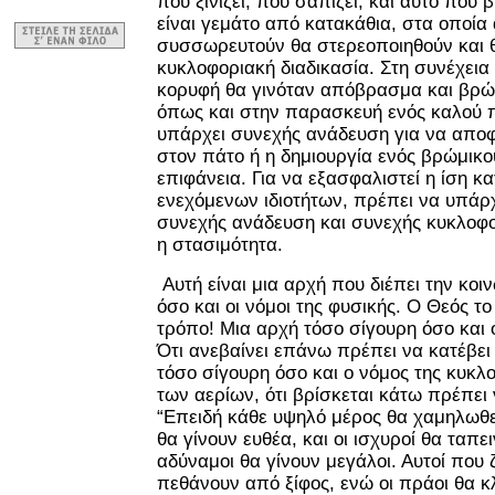
που ξινίζει, που σαπίζει, και αυτό που 
είναι γεμάτο από κατακάθια, στα οποία
συσσωρευτούν θα στερεοποιηθούν και θ
κυκλοφοριακή διαδικασία. Στη συνέχεια 
κορυφή θα γινόταν απόβρασμα και βρώμ
όπως και στην παρασκευή ενός καλού π
υπάρχει συνεχής ανάδευση για να αποφ
στον πάτο ή η δημιουργία ενός βρώμικ
επιφάνεια. Για να εξασφαλιστεί η ίση 
ενεχόμενων ιδιοτήτων, πρέπει να υπάρ
συνεχής ανάδευση και συνεχής κυκλοφο
η στασιμότητα.
Αυτή είναι μια αρχή που διέπει την κο
όσο και οι νόμοι της φυσικής. Ο Θεός το
τρόπο! Μια αρχή τόσο σίγουρη όσο και 
Ότι ανεβαίνει επάνω πρέπει να κατέβει
τόσο σίγουρη όσο και ο νόμος της κυκλ
των αερίων, ότι βρίσκεται κάτω πρέπει
“Επειδή κάθε υψηλό μέρος θα χαμηλωθε
θα γίνουν ευθέα, και οι ισχυροί θα ταπε
αδύναμοι θα γίνουν μεγάλοι. Αυτοί που 
πεθάνουν από ξίφος, ενώ οι πράοι θα 