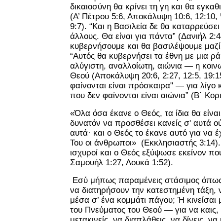
δικαιοσύνη θα κρίνει τη γη και θα εγκαθ
(Α’ Πέτρου 5:6, Αποκάλυψη 10:6, 12:10,
9:7). “Και η Βασιλεία δε θα καταρρεύσει
άλλους. Θα είναι για πάντα” (Δανιήλ 2:4
κυβερνήσουμε και θα βασιλέψουμε μαζί
“Αυτός θα κυβερνήσει τα έθνη με μια ρ
αλύγιστη, αναλλοίωτη, αιώνια — η κοινω
Θεού (Αποκάλυψη 20:6, 2:27, 12:5, 19:
φαίνονται είναι πρόσκαιρα" — για λίγο
που δεν φαίνονται είναι αιώνια” (Β΄ Κορι
«Όλα όσα έκανε ο Θεός, τα ίδια θα είναι
δυνατόν να προσθέσει κανείς σ' αυτά ού
αυτά· και ο Θεός το έκανε αυτό για να
Του οι άνθρωποι» (Εκκλησιαστής 3:14).
ισχυροί και ο Θεός εξύψωσε εκείνον πο
Σαμουήλ 1:27, Λουκά 1:52).
Εσύ μήπως παραμένεις στάσιμος όπως 
να διατηρήσουν την κατεστημένη τάξη,
μέσα σ’ ένα κομμάτι πάγου; Ή κινείσαι μ
του Πνεύματος του Θεού — για να καις,
μετακινείς, να διαπλάθεις, να δίνεις, να