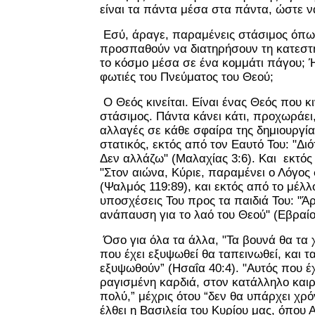
είναι τα πάντα μέσα στα πάντα, ώστε ν
Εσύ, άραγε, παραμένεις στάσιμος όπως
προσπαθούν να διατηρήσουν τη κατεστ
το κόσμο μέσα σε ένα κομμάτι πάγου; Ή 
φωτιές του Πνεύματος του Θεού;
Ο Θεός κινείται. Είναι ένας Θεός που κιν
στάσιμος. Πάντα κάνει κάτι, προχωράει,
αλλαγές σε κάθε σφαίρα της δημιουργίας
στατικός, εκτός από τον Εαυτό Του: "Διό
Δεν αλλάζω" (Μαλαχίας 3:6). Και εκτός
"Στον αιώνα, Κύριε, παραμένει ο Λόγος
(Ψαλμός 119:89), και εκτός από το μέλ
υποσχέσεις Του προς τα παιδιά Του: "Ά
ανάπαυση για το λαό του Θεού" (Εβραίο
Όσο για όλα τα άλλα, "Τα βουνά θα τα
που έχει εξυψωθεί θα ταπεινωθεί, και 
εξυψωθούν” (Ησαΐα 40:4). "Αυτός που έχ
ραγισμένη καρδιά, στον κατάλληλο και
πολύ,” μέχρις ότου “δεν θα υπάρχει χρό
έλθει η Βασιλεία του Κυρίου μας, όπου