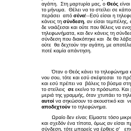
αγάπη. Στη μαρτυρία μας, ο
Θεός
είναι
το μήνυμα. Θέλει να το στείλει σε κάπ
περάσει από
σένα
!--Εσύ είσαι η τηλεφ
κάνεις τη
σύνδεση
, αν είσαι τεμπέλης,
δε νοιάζεσαι και ούτε που θέλεις να ενο
τηλεφωνήματα, και δεν κάνεις τη σύνδεσ
σύνδεση που διακόπηκε και δε θα λάβο
ούτε θα δεχτούν την αγάπη, με αποτέλ
ποτέ καμία απάντηση.
Όταν ο Θεός κάνει το τηλεφώνημα κα
νου σου, τότε και εσύ σκέφτεσαι το π
και εσύ πρέπει να βάλεις το βύσμα στη
το στείλεις
σε
εκείνο το πρόσωπο. Και 
μεριά της γραμμής, όταν χτυπάει το τη
αυτοί
να σηκώσουν το ακουστικό και 
αποδεχτούν
το τηλεφώνημα.
Ωραίο δεν είναι; Είμαστε τόσο μικρού
και σχεδόν ένα τίποτα, όμως αν είσαι π
σύνδεση, τότε μπορείς να έρθεις σ' ε