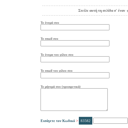
Στείλε αυτή τη σελίδα σ' έναν 
Το όνομά σου
Το
e
mail
σου
Το όνομα του φίλου σου
Το
e
mail
του φίλου σου
Το μήνυμά σου (προαιρετικά)
Εισάγετε τον Κωδικό
>
83582