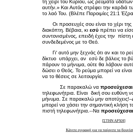
τη χειρί του Κυρίου, ως ρεύματα υδάτων
αυτήν.» Και Αυτός στρέφει την καρδιά 
το λαό Του. (Βλέπε Παροιμίες 21:1 Έζρα
Οι προσευχές σου είναι το χέρι της π
διακόπτη. Βέβαια, κι
εσύ
πρέπει να είσα
συντονισμένος, επειδή έχεις την πίστη κ
συνδεδεμένος με το Θεό.
Γι' αυτό μην ξεχνάς ότι αν και το ρεύ
δίκτυο υπάρχει, αν εσύ δε βάλεις το βύ
πάρουν το μήνυμα, ούτε θα λάβουν αυτό
δώσει ο Θεός. Το ρεύμα μπορεί να είναι
να το θέσεις σε λειτουργία.
Σε παρακαλώ να
προσεύχεσαι
τηλεφωνήτρια. Είναι δική σου ευθύνη να
μήνυμα. Σε παρακαλώ μην αποτύχεις!–
μπορεί να χάσει την σημαντική κλήση το
πιστή τηλεφωνήτρια.--Να
προσεύχεσα
[
ΣΤΗΝ ΑΡΧΗ
]
Κάνετε εγγραφή για να παίρνετε τα βουνίσ