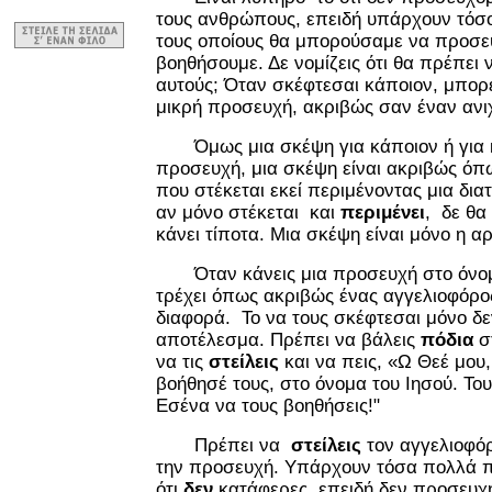
τους ανθρώπους, επειδή υπάρχουν τόσο
τους οποίους θα μπορούσαμε να προσευ
βοηθήσουμε. Δε νομίζεις ότι θα πρέπει 
αυτούς; Όταν σκέφτεσαι κάποιον, μπορεί
μικρή προσευχή, ακριβώς σαν έναν ανι
Όμως μια σκέψη για κάποιον ή για κά
προσευχή, μια σκέψη είναι ακριβώς όπ
που στέκεται εκεί περιμένοντας μια διατ
αν μόνο στέκεται και
περιμένει
, δε θα
κάνει τίποτα. Μια σκέψη είναι μόνο η α
Όταν κάνεις μια προσευχή στο όνομα
τρέχει όπως ακριβώς ένας αγγελιοφόρος.
διαφορά. Το να τους σκέφτεσαι μόνο δε
αποτέλεσμα. Πρέπει να βάλεις
πόδια
στ
να τις
στείλεις
και να πεις, «Ω Θεέ μο
βοήθησέ τους, στο όνομα του Ιησού. Τ
Εσένα να τους βοηθήσεις!"
Πρέπει να
στείλεις
τον αγγελιοφόρ
την προσευχή. Υπάρχουν τόσα πολλά π
ότι
δεν
κατάφερες, επειδή δεν προσευχ