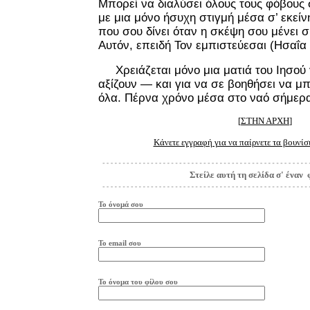
Μπορεί να διαλύσει όλους τους φόβους 
με μια μόνο ήσυχη στιγμή μέσα σ’ εκείν
που σου δίνει όταν η σκέψη σου μένει σ’
Αυτόν, επειδή Τον εμπιστεύεσαι (Ησαΐα 
Χρειάζεται μόνο μια ματιά του Ιησού γ
αξίζουν — και για να σε βοηθήσει να μπ
όλα. Πέρνα χρόνο μέσα στο ναό σήμερ
[
ΣΤΗΝ ΑΡΧΗ
]
Κάνετε εγγραφή για να παίρνετε τα βουνίσ
Στείλε αυτή τη σελίδα σ' έναν 
Το όνομά σου
Το
e
mail
σου
Το όνομα του φίλου σου