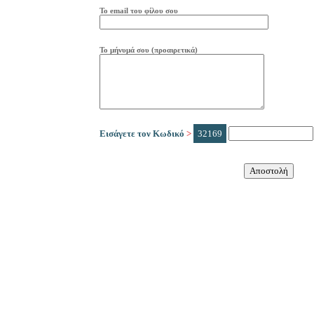
Το
e
mail
του φίλου σου
Το μήνυμά σου (προαιρετικά)
Εισάγετε τον Κωδικό
>
32169