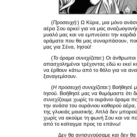
(
Προσευχή:
) Ω Κύριε, μια μόνο ανάσ
αέρα Σου αρκεί για να μας αναζωογονήσ
μυαλό μας και να εμπνεύσει την καρδιά
οράματα που θα μας συναρπάσουν, πο
μας για Σένα, Ιησού!
(
Το όραμα συνεχίζεται:
) Οι άνθρωποι 
απασχολημένοι τρέχοντας εδώ κι εκεί κ
να έρθουν κάτω από το θόλο για να αν
ξαναγεμίσουν.
(
Η προσευχή συνεχίζεται:
) Βοήθησέ μ
Ιησού. Βοήθησέ μας να θυμόμαστε ότι 
συνεχίζουμε χωρίς το ουράνιο όραμα πο
την ανάσα του ουράνιου καθαρού αέρα, 
της γλυκιάς μουσικής. Απλά δεν μπορο
χωρίς να ακούμε τη φωνή Σου και να π
από το κοίταγμα προς τα επάνω!
Δεν θα ανησυχούσαμε και δεν θα