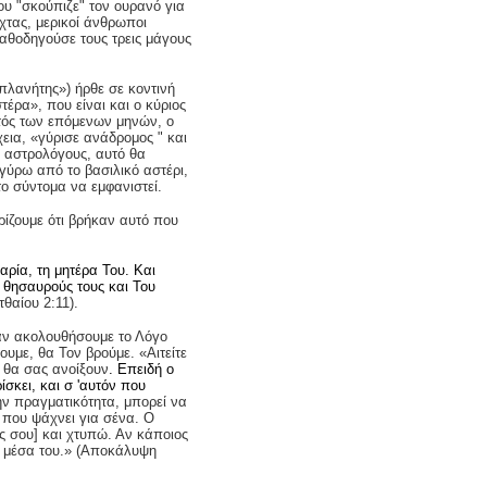
ου "σκούπιζε" τον ουρανό για
χτας, μερικοί άνθρωποι
καθοδηγούσε τους τρεις μάγους
 πλανήτης») ήρθε σε κοντινή
στέρα», που είναι και ο κύριος
ντός των επόμενων μηνών, ο
εια, «γύρισε ανάδρομος " και
ς αστρολόγους, αυτό θα
γύρω από το βασιλικό αστέρι,
ο σύντομα να εμφανιστεί.
ρίζουμε ότι βρήκαν αυτό που
Μαρία, τη μητέρα Του. Και
 θησαυρούς τους και Του
θαίου 2:11).
 αν ακολουθήσουμε το Λόγο
ουμε, θα Τον βρούμε. «Αιτείτε
ι θα σας ανοίξουν
. Επειδή ο
ίσκει, και σ 'αυτόν που
ην πραγματικότητα, μπορεί να
ι που ψάχνει για σένα. Ο
άς σου] και χτυπώ. Αν κάποιος
ω μέσα του.» (Αποκάλυψη