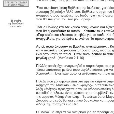
Έτσι του είπαν, «στη Βηθλεέμ της Ιουδαίας, γιατί έτ
προφήτη [Μιχαία]:« Αλλά εσύ, Βηθλεέμ, στη γη του Ι
ανάμεσα στους ηγεμόνες του Ιούδα, γιατί από σένα
που θα ποιμάνει τον λαό μου Ισραήλ. "
Ή στείλε
τη διεύθυνση
σ ένα φίλο
Τότε ο Ηρώδης κάλεσε κρυφά τους μάγους και εξακ
που θα εμφανιζόταν το αστέρι. Κατόπιν τους έστειλε
«Πορευτείτε και εξετάστε ακριβώς για το παιδί. Και ό
αναγγείλετε, για να έρθω κι εγώ να Το προσκυνήσ
Αυτοί, αφού άκουσαν το βασιλιά, αναχώρησαν. . Και
στην ανατολή προχωρούσε μπροστά τους, ωσότου 
εκεί όπου ήταν το παιδί. Όταν είδαν λοιπόν το αστ
μεγάλη χαρά.
(Ματθαίου 2:1-10)
Πολλές φορές έχω αναρωτηθεί τι παρακίνησε τους μ
τέτοια απόσταση με ένα τόσο μεγάλο κόστος για να
Χριστούλη. Ποιοι ήταν αυτοί οι άνθρωποι και ποιο ήτ
Η λέξη που χρησιμοποιείται στο αρχικό κείμενο στ
αφήγηση του Ματθαίου είναι «
μάγος»
, ο πληθυντικ
λέξη «
Μάγος»
προέρχεται από μια ινδοευρωπαϊκή λέ
σπουδαίος, εξυψωμένος, πλούσιος και συμβόλιζε έν
της αρχαίας Μέσης Ανατολής. Πιστεύεται ότι οι Μάγο
Ζωροάστρη, ενός θρησκευτικού δασκάλου και προφή
δίδαξε την πίστη σε ένα Θεό.
Οι Μάγοι θα έπρεπε να γνώριζαν για τις προφητείες