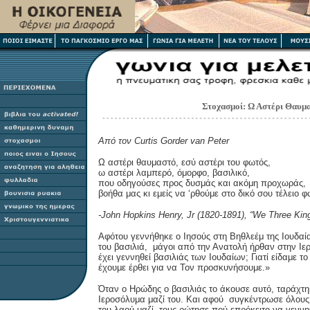
Στοχασμοί:
Ω Αστέρι Θαυμ
Από τον
Curtis Gorder van Peter
Ω αστέρι θαυμαστό, εσύ αστέρι του φωτός,
ω αστέρι
λαμπερό, όμορφο, βασιλικό,
που
οδηγούσες προς δυσμάς και ακόμη προχωράς,
βοήθα μας κι εμείς να ‘ρθούμε στο δικό σου τέλειο φ
-John Hopkins Henry, Jr (1820-1891),
“We Three King
Αφότου γεννήθηκε ο Ιησούς στη Βηθλεέμ της Ιουδαί
του βασιλιά, μάγοι από την Ανατολή ήρθαν στην Ιε
έχει γεννηθεί βασιλιάς των Ιουδαίων; Γιατί είδαμε τ
έχουμε έρθει για να Τον προσκυνήσουμε.»
Όταν ο Ηρώδης ο βασιλιάς το άκουσε αυτό, ταράχτη
Ιεροσόλυμα μαζί του. Και αφού συγκέντρωσε όλους 
του λαού μαζί, τους ρώτησε πού επρόκειτο να γεννηθ