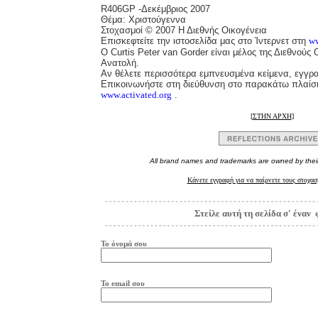
R406GP
-Δεκέμβριος 2007
Θέμα: Χριστούγεννα
Στοχασμοί © 2007 Η Διεθνής Οικογένεια
Επισκεφτείτε την ιστοσελίδα μας στο Ίντερνετ στη
ww
Ο
Curtis Peter van Gorder είναι μέλος της Διεθνούς
Ανατολή.
Αν θέλετε περισσότερα εμπνευσμένα κείμενα, εγγρ
Επικοινωνήστε στη διεύθυνση στο παρακάτω πλαίσιο
www.activated.org
.
[
ΣΤΗΝ ΑΡΧΗ
]
All brand names and trademarks are owned by thei
Κάνετε εγγραφή για να παίρνετε τους στοχασ
Στείλε αυτή τη σελίδα σ' έναν 
Το όνομά σου
Το
e
mail
σου