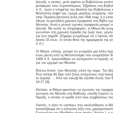
Δανιήλ, ο οποίος, μετά αφότου οι Βαβυλώνιοι κατέσ
μετέφεραν τους περισσότερους Εβραίους στη Βαβυ
π.Χ., έγινε ο υπηρέτης του βασιλιά της Βαβυλώνας κ
θεόσταλτη σοφία του, έχαιρε μεγάλης εκτίμησης, τ
στην Περσική βασιλική αυλή σαν
Reb
mag
, ή ο επι
έδωσε τη μοναδική χρονική προφητεία στη Βίβλο σχε
Μεσσίας. Αυτή η γενικά σχετική προφητεία μπορεί ν
Δανιήλ. Με αυτές τις πληροφορίες, οι Μάγοι θα γνώ
γεννιόταν στη χρονική περίοδο της ζωής τους, γεγον
για ένα σημάδι. (Σήμερα γνωρίζουμε ότι ο Ιησούς π
ηλικία 33 ετών, το οποίο θέτει την ημερομηνία της 
π.Χ.).
Οι Μάγοι, επίσης, μπορεί να γνώριζαν μια άλλη προ
έναν μάντη από τη Μεσοποταμία που ονομαζόταν Β
1400 π.Χ. προσπάθησε να καταραστεί το Ισραήλ, α
για τον ερχομό του Μεσσία:
Βλέπω Αυτόν [τον Μεσσία], αλλά όχι τώρα. Τον βλ
Ένα αστέρι θα βγει από [τους απόγονους του] Ιακώ
το Ισραήλ. ... Από τον Ιακώβ θα εξέλθει Αυτός που θ
24:17,19).
Ωστόσο, οι Μάγοι φαινόταν να αγνοούν την προφητεί
γέννηση του Μεσσία στη Βηθλεέμ, επειδή έπρεπε ν
Ηρώδη, ο οποίος το έμαθε από τους συμβούλους του
Λοιπόν, τι ήταν το «αστέρι» που ακολούθησαν οι Μά
καταλάβουμε ότι η ελληνική λέξη που χρησιμοποιείτα
Ευαγγελίου του Ματθαίου είναι
αστήρ
(
Αστέρι
), η ο