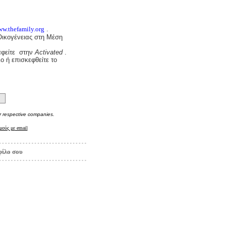
w.thefamily.org
.
 Οικογένειας στη Μέση
αφείτε στην
Activated
.
 ή επισκεφθείτε το
r respective companies.
μούς με
email
φίλο σου