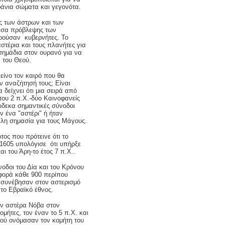
ράνια σώματα και γεγονότα.
ις των άστρων και των
έσα πρόβλεψης των
ορούσαν κυβερνήτες. Το
αστέρια και τους πλανήτες για
 σημάδια στον ουρανό για να
 του Θεού.
είνο τον καιρό που θα
 αναζήτησή τους; Είναι
 δείχνει ότι μια σειρά από
του 2 π.Χ.-δύο Καινοφανείς
ώδεκα σημαντικές σύνοδοι
 ένα "αστέρι" ή ήταν
άλη σημασία για τους Μάγους.
ος που πρότεινε ότι το
 1605 υπολόγισε ότι υπήρξε
ι του Άρη-το έτος 7 π.Χ..
οδοι του Δία και του Κρόνου
 φορά κάθε 900 περίπου
ν συνέβησαν στον αστερισμό
 το Εβραϊκό έθνος.
αν αστέρα Νόβα στον
μήτες, τον έναν το 5 π.Χ. και
νού ονόμασαν τον κομήτη του