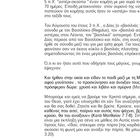
5 π.Χ. "αστέρι-σκούπα "-έναν κομήτη με μια ουρά π
70 ημέρες. Επειδή μετακινιόταν στον ουρανό της νύ
πιστεύουν ότι κομήτης αυτός ήταν το «αστέρι» που 
στο ταξίδι τους.
Τον Αύγουστο του έτους 3 π.Χ., ο Δίας (ο «βασιλιάς
σύνοδο με τον Βασιλίσκο (
Regulus
), τον «βασιλιά α
αστέρας στον Λέοντα, τον "βασιλικό" αστερισμό. Ε
Δίας πέρασε από τον Βασιλίσκο και πάλι, στη συνέχ
ήρθε σε σύνοδο μαζί του για μια
τρίτη
φορά. Για του
φαινόταν σαν να έκανε κύκλο ο βασιλιάς πλανήτης 
σηματοδοτώντας ότι ένας μεγάλος βασιλιάς επρόκειτ
Ό,τι κι αν ήταν αυτό που οδήγησε τους μάγους, γνω
έψαχναν.
Και ήρθαν στην οικία και είδαν το παιδί μαζί με τη 
αφού γονάτισαν , το προσκύνησαν και άνοιξαν τους
πρόσφεραν δώρα: χρυσό και λιβάνι και σμύρνα
(Ματ
Μπορούμε και εμείς να βρούμε τον Χριστό σήμερα,
του Θεού, γιατί έχει υποσχεθεί ότι εάν Τον αναζητήσ
και θα σας δοθεί; Ζητείτε και θα βρείτε; Κρούετε, κα
καθένας που αιτεί, παίρνει και αυτός που ψάχνει, βρ
κρούει, θα του ανοίξουν» (Κατά Ματθαίον 7:7-8).
Στ
είναι μια έκπληξη για σένα να μάθεις ότι Αυτός είνα
Ιησούς λέει, «Ιδού, στέκομαι στην πόρτα [της καρδι
ακούσει τη φωνή μου και ανοίξει την πόρτα, θα μπ
3:20).