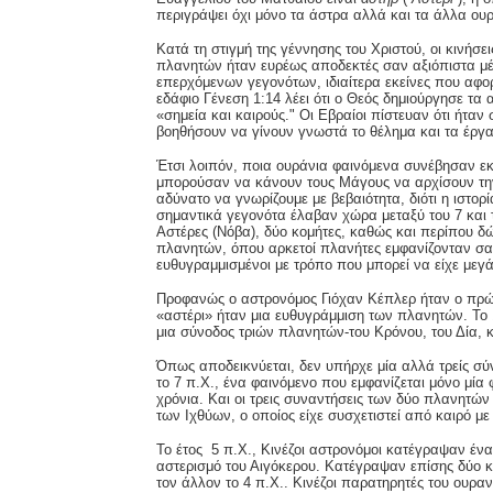
περιγράψει όχι μόνο τα άστρα αλλά και τα άλλα ου
Κατά τη στιγμή της γέννησης του Χριστού, οι κινήσε
πλανητών ήταν ευρέως αποδεκτές σαν αξιόπιστα μ
επερχόμενων γεγονότων, ιδιαίτερα εκείνες που αφ
εδάφιο Γένεση 1:14 λέει ότι ο Θεός δημιούργησε τα 
«σημεία και καιρούς." Οι Εβραίοι πίστευαν ότι ήταν
βοηθήσουν να γίνουν γνωστά το θέλημα και τα έργα
Έτσι λοιπόν, ποια ουράνια φαινόμενα συνέβησαν εκ
μπορούσαν να κάνουν τους Μάγους να αρχίσουν την
αδύνατο να γνωρίζουμε με βεβαιότητα, διότι η ιστορία
σημαντικά γεγονότα έλαβαν χώρα μεταξύ του 7 και 
Αστέρες (Νόβα), δύο κομήτες, καθώς και περίπου δ
πλανητών, όπου αρκετοί πλανήτες εμφανίζονταν σαν
ευθυγραμμισμένοι με τρόπο που μπορεί να είχε μεγ
Προφανώς ο αστρονόμος Γιόχαν Κέπλερ ήταν ο πρώτ
«αστέρι» ήταν μια ευθυγράμμιση των πλανητών. Το
μια σύνοδος τριών πλανητών-του Κρόνου, του Δία, κα
Όπως αποδεικνύεται, δεν υπήρχε μία αλλά τρείς σύν
το 7 π.Χ., ένα φαινόμενο που εμφανίζεται μόνο μία
χρόνια. Και οι τρεις συναντήσεις των δύο πλανητώ
των Ιχθύων, ο οποίος είχε συσχετιστεί από καιρό με
Το έτος 5 π.Χ., Κινέζοι αστρονόμοι κατέγραψαν έν
αστερισμό του Αιγόκερου. Κατέγραψαν επίσης δύο κο
τον άλλον το 4 π.Χ.. Κινέζοι παρατηρητές του ουρα