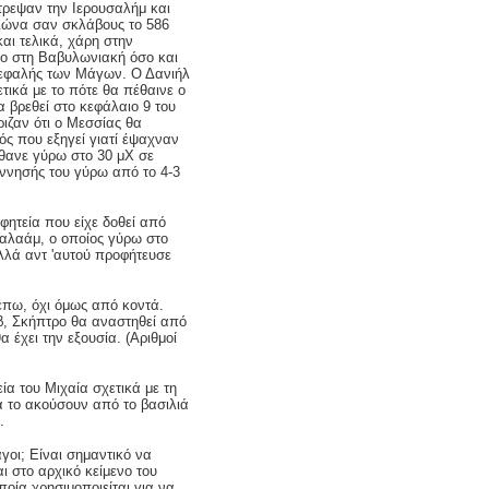
τρεψαν την Ιερουσαλήμ και
λώνα σαν σκλάβους το 586
αι τελικά, χάρη στην
όσο στη Βαβυλωνιακή όσο και
κεφαλής των Μάγων. Ο Δανιήλ
τικά με το πότε θα πέθαινε ο
α βρεθεί στο κεφάλαιο 9 του
ριζαν ότι ο Μεσσίας θα
ός που εξηγεί γιατί έψαχναν
έθανε γύρω στο 30 μΧ σε
γέννησής του γύρω από το 4-3
φητεία που είχε δοθεί από
αλαάμ, ο οποίος γύρω στο
λλά αντ 'αυτού προφήτευσε
έπω, όχι όμως από κοντά.
β, Σκήπτρο θα αναστηθεί από
α έχει την εξουσία. (Αριθμοί
α του Μιχαία σχετικά με τη
α το ακούσουν από το βασιλιά
.
γοι; Είναι σημαντικό να
ι στο αρχικό κείμενο του
ποία χρησιμοποιείται για να