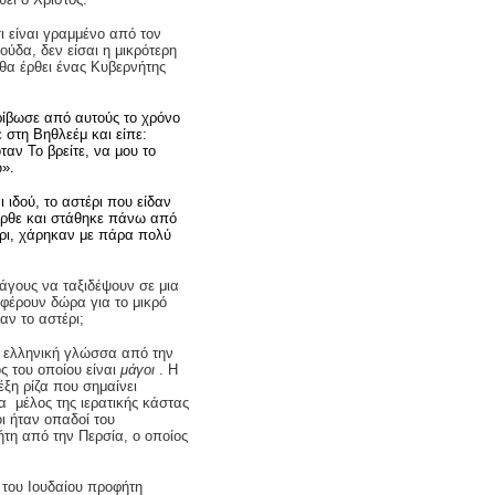
σι είναι γραμμένο από τον
ούδα, δεν είσαι η μικρότερη
 θα έρθει ένας Κυβερνήτης
ρίβωσε από αυτούς το χρόνο
 στη Βηθλεέμ και είπε:
ταν Το βρείτε, να μου το
ω».
 ιδού, το αστέρι που είδαν
ήρθε και στάθηκε πάνω από
έρι, χάρηκαν με πάρα πολύ
άγους να ταξιδέψουν σε μια
 φέρουν δώρα για το μικρό
αν το αστέρι;
ην ελληνική γλώσσα από την
ός του οποίου είναι
μάγοι
. Η
ξη ρίζα που σημαίνει
α μέλος της ιερατικής κάστας
ι ήταν οπαδοί του
τη από την Περσία, ο οποίος
 του Ιουδαίου προφήτη