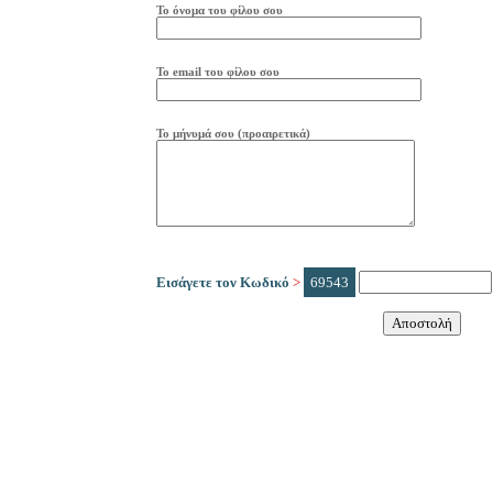
Το όνομα του φίλου σου
Το
e
mail
του φίλου σου
Το μήνυμά σου (προαιρετικά)
Εισάγετε τον Κωδικό
>
69543