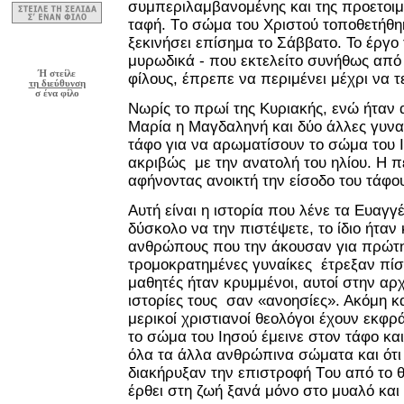
συμπεριλαμβανομένης και της προετοιμ
ταφή.
T
ο σώμα του Χριστού τοποθετήθηκ
ξεκινήσει επίσημα το Σάββατο. Το έργο 
μυρωδικά - που εκτελείτο συνήθως από 
Ή στείλε
φίλους, έπρεπε να περιμένει μέχρι να τ
τη διεύθυνση
σ ένα φίλο
Νωρίς το πρωί της Κυριακής, ενώ ήταν 
Μαρία η Μαγδαληνή και δύο άλλες γυναί
τάφο για να αρωματίσουν το σώμα του 
ακριβώς με την ανατολή του ηλίου. Η πέ
αφήνοντας ανοικτή την είσοδο του τάφου
Αυτή είναι η ιστορία που λένε τα Ευαγγέ
δύσκολο να την πιστέψετε, το ίδιο ήταν 
ανθρώπους που την άκουσαν για πρώτη
τρομοκρατημένες γυναίκες έτρεξαν πίσω
μαθητές ήταν κρυμμένοι, αυτοί στην αρ
ιστορίες τους σαν «ανοησίες». Ακόμη κ
μερικοί χριστιανοί θεολόγοι έχουν εκφρ
το σώμα του Ιησού έμεινε στον τάφο κα
όλα τα άλλα ανθρώπινα σώματα και ότι 
διακήρυξαν την επιστροφή
T
ου από το θ
έρθει στη ζωή ξανά μόνο στο μυαλό και τ