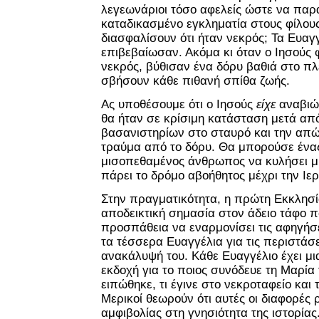
λεγεωνάριοι τόσο αφελείς ώστε να πα
καταδικασμένο εγκληματία στους φίλου
διασφαλίσουν ότι ήταν νεκρός; Τα Ευαγ
επιβεβαίωσαν. Ακόμα κι όταν ο Ιησούς φ
νεκρός, βύθισαν ένα δόρυ βαθιά στο πλ
σβήσουν κάθε πιθανή σπίθα ζωής.
Ας υποθέσουμε ότι ο Ιησούς
είχε
αναβιώσ
θα ήταν σε κρίσιμη κατάσταση μετά από
βασανιστηρίων στο σταυρό και την απώ
τραύμα από το δόρυ. Θα μπορούσε ένας
μισοπεθαμένος άνθρωπος να κυλήσει μι
πάρει το δρόμο αβοήθητος μέχρι την Ιε
Στην πραγματικότητα, η πρώτη Εκκλησί
αποδεικτική σημασία στον άδειο τάφο π
προσπάθεια να εναρμονίσει τις αφηγήσε
τα τέσσερα Ευαγγέλια για τις περιστάσ
ανακάλυψή του. Κάθε Ευαγγέλιο έχει μ
εκδοχή για το ποιος συνόδευε τη Μαρία
ειπώθηκε, τι έγινε στο νεκροταφείο και 
Μερικοί θεωρούν ότι αυτές οι διαφορές 
αμφιβολίας στη γνησιότητα της ιστορίας