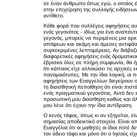
σε έναν άνθρωπο όπως εγώ, ο οποίος έ
στην επιχείρηση της συλλογής ειδήσεων
αντίθετο.
Κάθε φορά που συλλέγεις αφηγήσεις 
ενός γεγονότος - ιδίως για ένα αναπάν
γεγονός, μπορείς να περιμένεις μια αρκ
απόψεων και ακόμη και άμεσες αντιφάσε
συγκεκριμένες λεπτομέρειες. Αν διάβαζ
διαφορετικές αφηγήσεις ενός δραματικο
έβρισκα όλες σε πλήρη συμφωνία, θα ή
ότι κάποιος είχε αλλοιώσει τις αρχικές ε
πανομοιότυπες. Με την ίδια λογική, οι 
αφηγήσεις των Ευαγγελίων διεγείρουν 
τη διαισθητική πεποίθηση ότι είναι πισ
ενός πραγματικού γεγονότος. Αυτό δεν ε
προσωπική μου διαίσθηση καθώς και άλ
μου λένε ότι έχουν την ίδια αντίδραση.
Ο κενός τάφος, όπως κι αν εξηγείται, ε
σημασίας αποδεικτικό στοιχείο. Είναι 
Ευαγγέλια ότι οι μαθητές οι ίδιοι ποτέ δ
τον άδειο τάφο και μόνο ότι ο Ιησούς εί