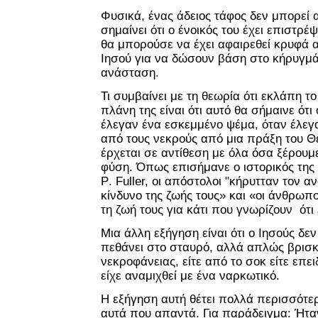
Φυσικά, ένας άδειος τάφος δεν μπορεί 
σημαίνει ότι ο ένοικός του έχει επιστρέ
θα μπορούσε να έχει αφαιρεθεί κρυφά 
Ιησού για να δώσουν βάση στο κήρυγμά 
ανάσταση.
Τι συμβαίνει με τη θεωρία ότι εκλάπη τ
πλάνη της είναι ότι αυτό θα σήμαινε ότι
έλεγαν ένα εσκεμμένο ψέμα, όταν έλεγα
από τους νεκρούς από μια πράξη του Θεο
έρχεται σε αντίθεση με όλα όσα ξέρουμ
φύση. Όπως επισήμανε ο ιστορικός της
P
. Fuller, οι απόστολοι "κήρυτταν τον 
κίνδυνο της ζωής τους» και «οι άνθρωπο
τη ζωή τους για κάτι που γνωρίζουν ότι 
Μια άλλη εξήγηση είναι ότι ο Ιησούς δε
πεθάνει στο σταυρό, αλλά απλώς βρισ
νεκροφάνειας, είτε από το σοκ είτε επει
είχε αναμιχθεί με ένα ναρκωτικό.
Η εξήγηση αυτή θέτει πολλά περισσότ
αυτά που απαντά. Για παράδειγμα: Ήτα