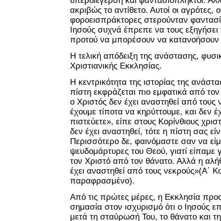
υπερδιέγερση και φαντασιόπληκτοι. Αλλ
ακριβώς το αντίθετο. Αυτοί οι αγρότες, ο
φοροεισπράκτορες στερούνταν φαντασί
Ιησούς συχνά έπρεπε να τους εξηγήσει 
προτού να μπορέσουν να κατανοήσουν 
Η τελική απόδειξη της ανάστασης, φυσικ
Χριστιανικής Εκκλησίας.
Η κεντρικότητα της ιστορίας της ανάστα
πίστη εκφράζεται πιο εμφατικά από το
ο Χριστός δεν έχει αναστηθεί από τους 
έχουμε τίποτα να κηρύττουμε, και δεν έχ
πιστεύετε», είπε στους Κορίνθιους χρισ
δεν έχει αναστηθεί, τότε η πίστη σας είνα
Περισσότερο δε, φαινόμαστε σαν να είμ
ψευδομάρτυρες του Θεού, γιατί είπαμε γ
τον Χριστό από τον θάνατο. Αλλά η αλήθε
έχει αναστηθεί από τους νεκρούς»(Α΄ Κο
παραφρασμένο).
Από τις πρώτες μέρες, η Εκκλησία πρ
σημασία στον ισχυρισμό ότι ο Ιησούς 
μετά τη σταύρωσή Του, το θάνατο και την