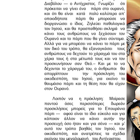
Διαβόλου — ο Αντίχριστος. Γνωρίζει ότι
πρόκειται να γίνει ένα πάρτι στο ουρανό,
και ότι θα είναι κατά πολύ καλύτερο απ’
οποιοδήποτε πάρτι θα μπορούσε να
διοργανώσει ο ίδιος. Ζηλεύει παθολογικά
τον Ιησού, και θα προσπαθήσει σκληρά να
κάνει τους ανθρώπους να ξεχάσουν τον
Ουρανό και το πάρτι που θα γίνει σύντομα.
Αλλά για να μπορέσει να κάνει το πάρτι με
τον δικό του τρόπο, θα εξαναγκάσει τους
ανθρώπους να δεχτούν το χάραγμά του στα
χέρια τους ή στα μέτωπά τους και να τον
προσκυνήσουν σαν Θεό.– Και με το να
δέχονται το χάραγμά του, ο άνθρωποι θα
απορρίπτουν την πρόσκληση του
οικοδεσπότη, του Ιησού, για εκείνο το
θαυμάσιο πάρτι και τη θέση που θα είχαν
στον Ουρανό.
Λοιπόν να η πρόκληση: Μοίρασε
παντού όσες περισσότερες δωρεάν
προσκλήσεις μπορείς για το Επουράνιο
πάρτι — αφού είναι το ίδιο εύκολο και για
κάποιον άλλον να κάνει αυτήν την
προσευχή όσο ήταν και για σένα — και μ’
αυτό τον τρόπο βοηθάς τον Ιησού, τον
οικοδεσπότη, και ανατρέπεις τα σχέδια
εκείνου του μεγαλομανή, του Αντίχριστου.