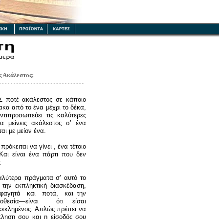
 Ακάλεστος;
Σ
ποτέ ακάλεστος σε κάποιο
μακα από το ένα μέχρι το δέκα,
ντιπροσωπεύει τις καλύτερες
να μείνεις ακάλεστος σ’ ένα
αι με μείον ένα.
όκειται να γίνει , ένα τέτοιο
Και είναι ένα πάρτι που δεν
.
ύτερα πράγματα σ’ αυτό το
 την εκπληκτική διασκέδαση,
 φαγητά και ποτά, και την
ποθεσία—είναι ότι είσαι
εκλημένος. Απλώς πρέπει να
κληση σου και η είσοδός σου