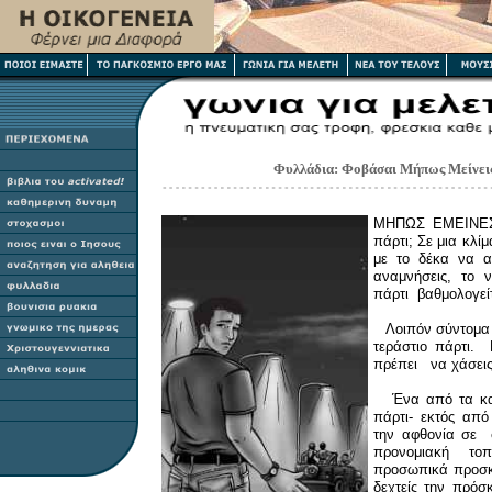
Φυλλάδια: Φοβάσαι Μήπως Μείνεις
ΜHΠΩΣ EΜΕΙΝΕ
πάρτι; Σε μια κλί
με το δέκα να α
αναμνήσεις, το 
πάρτι βαθμολογείτ
Λοιπόν σύντομα πρ
τεράστιο πάρτι. 
πρέπει να χάσεις
Ένα από τα καλ
πάρτι- εκτός από
την αφθονία σε
προνομιακή το
προσωπικά προσκ
δεχτείς την πρόσ