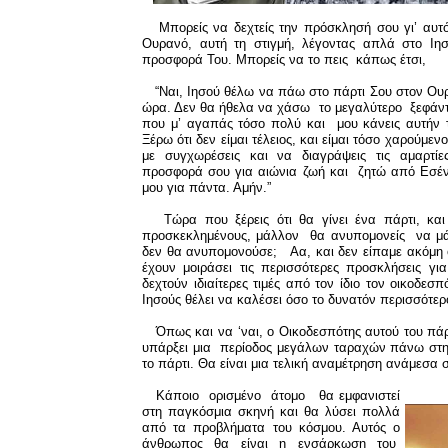
Μπορείς να δεχτείς την πρόσκλησή σου γι’ αυτό 
Ουρανό, αυτή τη στιγμή, λέγοντας απλά στο Ιη
προσφορά Του. Μπορείς να το πεις κάπως έτσι,
“Ναι, Ιησού θέλω να πάω στο πάρτι Σου στον Ουρ
ώρα. Δεν θα ήθελα να χάσω το μεγαλύτερο ξεφάντ
που μ’ αγαπάς τόσο πολύ και μου κάνεις αυτήν τ
Ξέρω ότι δεν είμαι τέλειος, και είμαι τόσο χαρούμε
με συγχωρέσεις και να διαγράψεις τις αμαρτί
προσφορά σου για αιώνια ζωή και ζητώ από Εσέν
μου για πάντα. Αμήν.”
Τώρα που ξέρεις ότι θα γίνει ένα πάρτι, και 
προσκεκλημένους, μάλλον θα ανυπομονείς να μάθε
δεν θα ανυπομονούσε; Αα, και δεν είπαμε ακόμη 
έχουν μοιράσει τις περισσότερες προσκλήσεις γι
δεχτούν ιδιαίτερες τιμές από τον ίδιο τον οικοδεσπ
Ιησούς θέλει να καλέσει όσο το δυνατόν περισσότερ
Όπως και να ‘ναι, ο Οικοδεσπότης αυτού του πάρτ
υπάρξει μια περίοδος μεγάλων ταραχών πάνω στη 
το πάρτι. Θα είναι μια τελική αναμέτρηση ανάμεσα σ
Κάποιο ορισμένο άτομο θα εμφανιστεί
στη παγκόσμια σκηνή και θα λύσει πολλά
από τα προβλήματα του κόσμου. Αυτός ο
άνθρωπος θα είναι η ενσάρκωση του