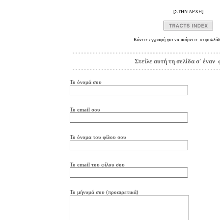
[
ΣΤΗΝ ΑΡΧΗ
]
Κάνετε εγγραφή για να παίρνετε τα φυλλάδ
Στείλε αυτή τη σελίδα σ' έναν 
Το όνομά σου
Το
e
mail
σου
Το όνομα του φίλου σου
Το
e
mail
του φίλου σου
Το μήνυμά σου (προαιρετικά)