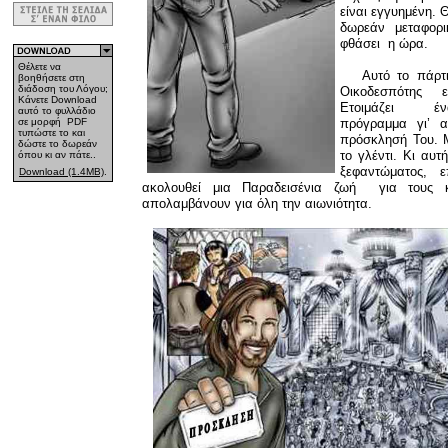
είναι εγγυημένη. 
δωρεάν μεταφορι
φθάσει η ώρα.
Θέλετε να
Αυτό το πάρτι
βοηθήσετε στη
διάδοση του Λόγου;
Οικοδεσπότης 
Κάνετε Download
Ετοιμάζει ένα 
αυτό το φυλλάδιο
σε μορφή PDF
πρόγραμμα γι’ 
τυπώστε το και
πρόσκλησή Του. Μ
δώστε το δωρεάν
το γλέντι. Κι αυτ
όπου κι αν πάτε..
ξεφαντώματος, 
Download (1.4MB)
.
ακολουθεί μια Παραδεισένια ζωή για τους
απολαμβάνουν για όλη την αιωνιότητα.