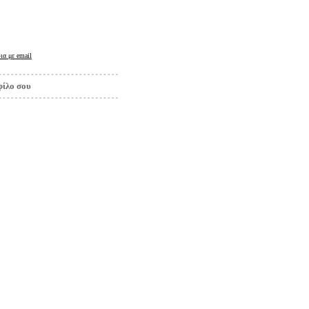
ια με
email
φίλο σου