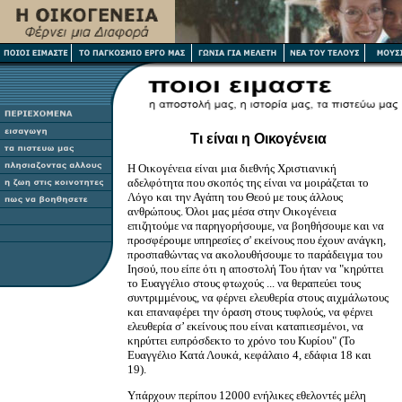
Τι είναι η Οικογένεια
Η Οικογένεια είναι μια διεθνής Χριστιανική
αδελφότητα που σκοπός της είναι να μοιράζεται το
Λόγο και την Αγάπη του Θεού με τους άλλους
ανθρώπους. Όλοι μας μέσα στην Οικογένεια
επιζητούμε να παρηγορήσουμε, να βοηθήσουμε και να
προσφέρουμε υπηρεσίες σ' εκείνους που έχουν ανάγκη,
προσπαθώντας να ακολουθήσουμε το παράδειγμα του
Ιησού, που είπε ότι η αποστολή Του ήταν να "κηρύττει
το Ευαγγέλιο στους φτωχούς ... να θεραπεύει τους
συντριμμένους, να φέρνει ελευθερία στους αιχμάλωτους
και επαναφέρει την όραση στους τυφλούς, να φέρνει
ελευθερία σ’ εκείνους που είναι καταπιεσμένοι, να
κηρύττει ευπρόσδεκτο το χρόνο του Κυρίου" (Το
Ευαγγέλιο Κατά Λουκά, κεφάλαιο 4, εδάφια 18 και
19).
Υπάρχουν περίπου 12000 ενήλικες εθελοντές μέλη