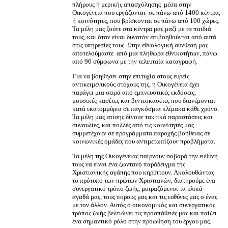
πλήρους ή μερικής απασχόλησης μέσα στην
Οικογένεια που εργάζονται σε πάνω από 1400 κέντρα,
ή κοινότητες, που βρίσκονται σε πάνω από 100 χώρες.
Τα μέλη μας ζούνε στα κέντρα μας μαζί με τα παιδιά
τους, και όταν είναι δυνατόν επιβοηθούνται από αυτά
στις υπηρεσίες τους. Στην εθνολογική σύνθεσή μας
αποτελούμαστε από μια πληθώρα εθνικοτήτων, πάνω
από 90 σύμφωνα με την τελευταία καταγραφή.
Για να βοηθήσει στην επιτυχία στους ευρείς
αντικειμενικούς στόχους της, η Οικογένεια έχει
παράγει μια σειρά από εμπνευστικές εκδόσεις,
μουσικές κασέτες και βιντεοκασέτες που διανέμονται
κατά εκατομμύρια σε παγκόσμια κλίμακα κάθε χρόνο.
Τα μέλη μας επίσης δίνουν τακτικά παραστάσεις και
συναυλίες, και πολλές από τις κοινότητές μας
συμμετέχουν σε προγράμματα παροχής βοήθειας σε
κοινωνικές ομάδες που αντιμετωπίζουν προβλήματα.
Τα μέλη της Οικογένειας παίρνουν σοβαρά την ευθύνη
τους να είναι ένα ζωντανό παράδειγμα της
Χριστιανικής αγάπης που κηρύττουν. Ακολουθώντας
το πρότυπο των πρώτων Χριστιανών, διατηρούμε ένα
συνεργατικό τρόπο ζωής, μοιραζόμενοι τα υλικά
αγαθά μας, τους πόρους μας και τις ευθύνες μας ο ένας
με τον άλλον. Αυτός ο οικονομικός και συνεργατικός
τρόπος ζωής βελτιώνει τις προσπάθειές μας και παίζει
ένα σημαντικό ρόλο στην προώθηση του έργου μας.