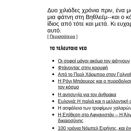
Δυο χιλιάδες χρόνια πριν, ένα 
μια φάτνη στη Βηθλεέμ--και ο κ
ίδιος από τότε και μετά. Κι ευχα
αυτό.
[
Περισσότερα
]
Οι σοφοί μάγοι ακόμα τον ψάχνουν
Φτάνοντας στην κορυφή
Από το Περλ Χάρμπορ στον Γολγο
Η Ρόνι Μπάουερς και ο πυροβολισ
τον κόσμο
Η ανησυχία για τον άνθρακα
Ευλογιά: Η παλιά και η μελλοντική 
Η ασφάλεια των τροφίμων χαλαρών
H Επίθεση στο Αφγανιστάν -- Η Άλ
δικαιοσύνης
100 χρόνια Νόμπελ Ειρήνης, και έ