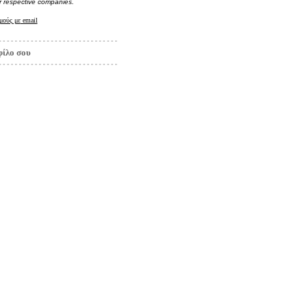
r respective companies.
μούς με
email
φίλο σου