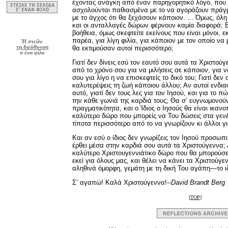
έχοντας ανάγκη από έναν παρηγορητικό λόγο, που π
ασχολούνται παθιασμένα με το να αγοράζουν πράγμ
με το άγχος ότι θα ξεχάσουν κάποιον. ... Όμως, όλ
και οι ανταλλαγές δώρων φέρνουν καμία διαφορά; Βέ
βοήθεια, όμως σκεφτείτε εκείνους που είναι μόνοι, ε
παρέα, για λίγη φιλία, για κάποιον με τον οποίο ν
Ή στείλε
τη διεύθυνση
θα εκτιμούσαν αυτοί περισσότερο;
σ ένα φίλο
Γιατί δεν δίνεις εσύ τον εαυτό σου αυτά τα Χριστούγε
από το χρόνο σου για να μιλήσεις σε κάποιον, για ν
σου για λίγο η να επισκεφτείς το δικό του; Γιατί δε
καλυτερέψεις τη ζωή κάποιου άλλου; Αν αυτοί ενδιαφέ
αυτό, γιατί δεν τους λες για τον Ιησού, και για το π
την κάθε γωνιά της καρδιά τους; Θα σ’ ευγνωμονούν
πραγματικότητα, και ο Ίδιος ο Ιησούς θα είναι ικανοπ
καλύτερο δώρο που μπορείς να Του δώσεις στα γενέ
τίποτα περισσότερο από το να γνωρίζουν κι άλλοι γ
Και αν εσύ ο ίδιος δεν γνωρίζεις τον Ιησού προσωπι
έρθει μέσα στην καρδιά σου αυτά τα Χριστούγεννα;
καλύτερο Χριστουγεννιάτικο δώρο που θα μπορούσες 
εκεί για όλους μας, και θέλει να κάνει τα Χριστού
αληθινά όμορφη, γεμάτη με τη δική Του αγάπη—το ιδ
Σ’ αγαπώ! Καλά Χριστούγεννα!-
-David Brandt Berg
[
TOP
]