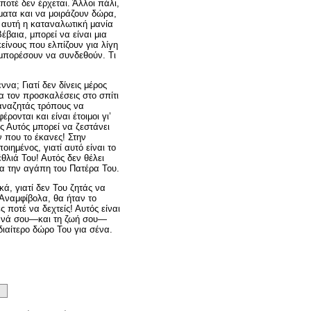
οτέ δεν έρχεται. Άλλοι πάλι,
ατα και να μοιράζουν δώρα,
η αυτή η καταναλωτική μανία
βαια, μπορεί να είναι μια
κείνους που ελπίζουν για λίγη
α μπορέσουν να συνδεθούν. Τι
ννα; Γιατί δεν δίνεις μέρος
α τον προσκαλέσεις στο σπίτι
ν αναζητάς τρόπους να
ρονται και είναι έτοιμοι γι’
ώς Αυτός μπορεί να ζεστάνει
 που το έκανες! Στην
οιημένος, γιατί αυτό είναι το
θλιά Του! Αυτός δεν θέλει
ια την αγάπη του Πατέρα Του.
κά, γιατί δεν Του ζητάς να
 Αναμφίβολα, θα ήταν το
ποτέ να δεχτείς! Αυτός είναι
γεννά σου—και τη ζωή σου—
ιαίτερο δώρο Του για σένα.