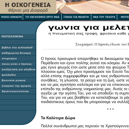
Στοχασμοί
: Ο Ιησούς έδωσε τον
Ο Ιησούς προσωρινά απαρνήθηκε τα δικαιώματα της
Παράδεισο και έγινε πολίτης αυτού του κόσμου. Αν 
μας έγινε φτωχός έτσι ώστε μέσα από την φτώχεια 
πλούσιοι εμείς. Όχι μόνο προσάρμοσε τον Εαυτό Το
αλλά επίσης συμμορφώθηκε και με τους ανθρώπινου
συνήθειες, τη γλώσσα, τα ρούχα και τη ζωή, ώστε ν
και να μας αγαπήσει καλύτερα και για να επικοινων
επίπεδο της ανθρώπινης νοημοσύνης μας. Αυτός το 
αγγίξει με την αγάπη Του, για να αποδείξει τη συμπ
Του, και για να μας βοηθήσει να καταλάβουμε το μή
παιδιάστικους όρους που θα μπορούσαμε να συλλάβ
* * *
Τα Καλύτερα Δώρα
Πολλοί συνάνθρωποί μας περνούν τα Χριστούγεννα