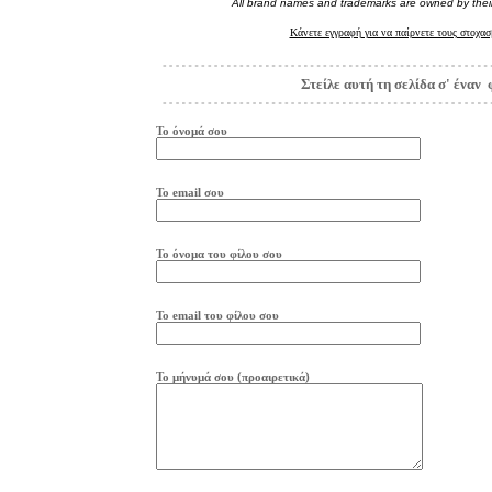
All brand names and trademarks are owned by thei
Κάνετε εγγραφή για να παίρνετε τους στοχασ
Στείλε αυτή τη σελίδα σ' έναν 
Το όνομά σου
Το
e
mail
σου
Το όνομα του φίλου σου
Το
e
mail
του φίλου σου
Το μήνυμά σου (προαιρετικά)