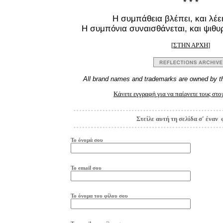
* * *
Η συμπάθεια βλέπει, και λέει
Η συμπόνια συναισθάνεται, και ψιθυρ
[
ΣΤΗΝ ΑΡΧΗ
]
All brand names and trademarks are owned by th
Κάνετε εγγραφή για να παίρνετε τους στ
Στείλε αυτή τη σελίδα σ' έναν 
Το όνομά σου
Το
e
mail
σου
Το όνομα του φίλου σου