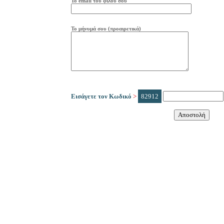
Το
e
mail
του φίλου σου
Το μήνυμά σου (προαιρετικά)
Εισάγετε τον Κωδικό
>
82912