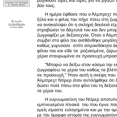
μοχθούσε ώρες και ώρες για να βγάζει τ
δύο τους.
Η ημέρα έφθασε που ο Άλμπρεχτ πο
ξύλο και ο φίλος του πήγε πίσω στη ζωγ
Ή στείλε
να ανακαλύψει ότι η σκληρή δουλειά είχ
τη διεύθυνση
σ ένα φίλο
στραβώσει τα δάχτυλά του και δεν μπο
ζωγραφίζει με δεξιοτεχνία. Όταν ο Άλμπ
συμβεί στο φίλο του αισθάνθηκε μεγάλ
καθώς γυρνούσε σπίτι απροσδόκητα άκ
φίλου του και είδε τα ροζιασμένα, ζαρ
χέρια σταυρωμένα σε προσευχή μπροστ
"Μπορώ να δείξω στον κόσμο την εκτ
ζωγραφίσω τα χέρια του καθώς τα βλέ
σε προσευχή." Ήταν αυτή η σκέψη που
Άλμπρεχτ Ντίρερ όταν αντιλήφθηκε ότι
δώσει ποτέ πίσω στο φίλο του τη δεξιο
τα χέρια του.
Η ευγνωμοσύνη του Ντίρερ αποτυπώ
εμπνευσμένο πίνακά του που έγινε πα
εμείς είμαστε ευλογημένοι και με την ο
με την όμορφη ιστορία της ευγνωμοσύνη