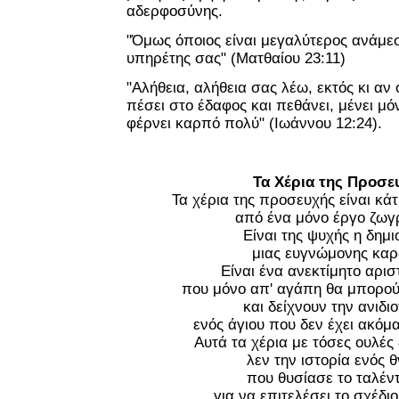
αδερφοσύνης.
"Όμως όποιος είναι μεγαλύτερος ανάμε
υπηρέτης
σας" (Ματθαίου 23:11)
"Αλήθεια, αλήθεια σας λέω, εκτός κι αν 
πέσει στο έδαφος και πεθάνει, μένει μό
φέρνει καρπό πολύ" (Ιωάννου 12:24).
Τα Χέρια της Προσε
Τα χέρια της προσευχής είναι κά
από ένα μόνο έργο ζωγ
Είναι της ψυχής η δημι
μιας ευγνώμονης καρ
Είναι ένα ανεκτίμητο αρι
που μόνο απ' αγάπη θα μπορούσ
και δείχνουν την ανιδιο
ενός άγιου που δεν έχει ακόμ
Αυτά τα χέρια με τόσες ουλέ
λεν την ιστορία ενός 
που θυσίασε το ταλέν
για να επιτελέσει το σχέδι