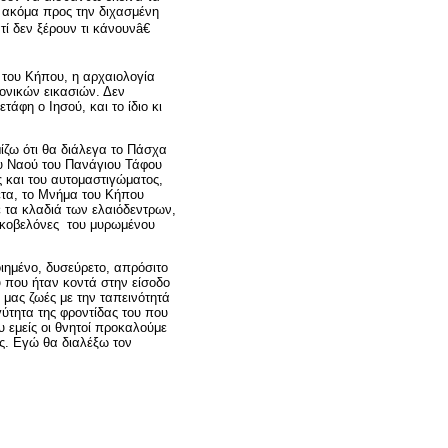
 ακόμα προς την διχασμένη
ί δεν ξέρουν τι κάνουνâ€
του Κήπου, η αρχαιολογία
μονικών εικασιών. Δεν
άφη ο Ιησού, και το ίδιο κι
ίζω ότι θα διάλεγα το Πάσχα
ου Ναού του Πανάγιου Τάφου
 και του αυτομαστιγώματος,
θετα, το Μνήμα του Κήπου
ε τα κλαδιά των ελαιόδεντρων,
υκοβελόνες του μυρωμένου
ιημένο, δυσεύρετο, απρόσιτο
 που ήταν κοντά στην είσοδο
ς μας ζωές με την ταπεινότητά
γύτητα της φροντίδας του που
 εμείς οι θνητοί προκαλούμε
ας. Εγώ θα διαλέξω τον