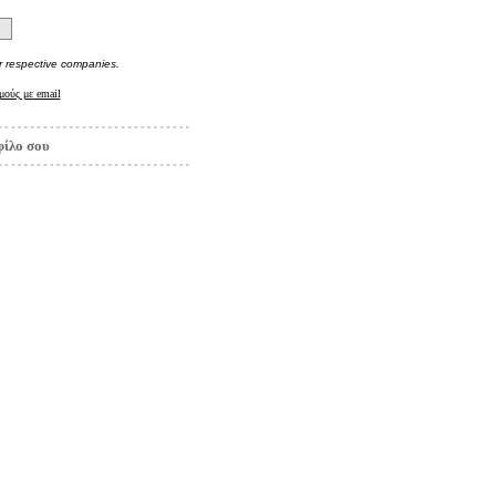
r respective companies.
μούς με
email
φίλο σου