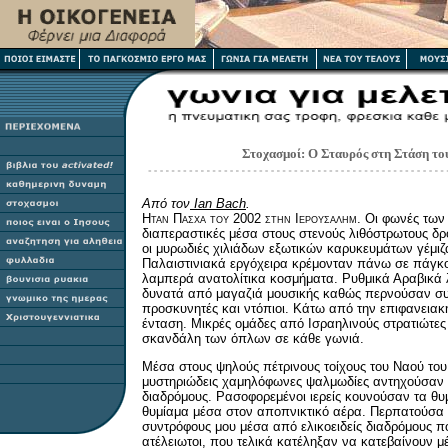
Στοχασμοί: Ο Σταυρός στη Στάση τ
Από τον
Ian Bach
.
Η
ταν
Π
ασχα του 2002 στην
Ι
ερουσαλημ.
Οι φωνές των
διαπεραστικές μέσα στους στενούς λιθόστρωτους δρ
οι μυρωδιές χιλιάδων εξωτικών καρυκευμάτων γέμι
Παλαιστινιακά εργόχειρα κρέμονταν πάνω σε πάγκ
λαμπερά ανατολίτικα κοσμήματα. Ρυθμικά Αραβικά 
δυνατά από μαγαζιά μουσικής καθώς περνούσαν συν
προσκυνητές και ντόπιοι. Κάτω από την επιφανειακ
ένταση. Μικρές ομάδες από Ισραηλινούς στρατιώτες 
σκανδάλη των όπλων σε κάθε γωνιά.
Μέσα στους ψηλούς πέτρινους τοίχους του Ναού το
μυστηριώδεις χαμηλόφωνες ψαλμωδίες αντηχούσαν 
διαδρόμους. Ρασοφορεμένοι ιερείς κουνούσαν τα θυ
θυμίαμα μέσα στον αποπνικτικό αέρα. Περπατούσα 
συντρόφους μου μέσα από ελικοειδείς διαδρόμους πο
ατέλειωτοι, που τελικά κατέληξαν να κατεβαίνουν μ