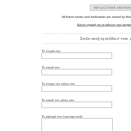
All brand names and trademarks are owned by thei
Κάνετε εγγραφή για να παίρνετε τους στοχασ
Στείλε αυτή τη σελίδα σ' έναν 
Το όνομά σου
Το
e
mail
σου
Το όνομα του φίλου σου
Το
e
mail
του φίλου σου
Το μήνυμά σου (προαιρετικά)