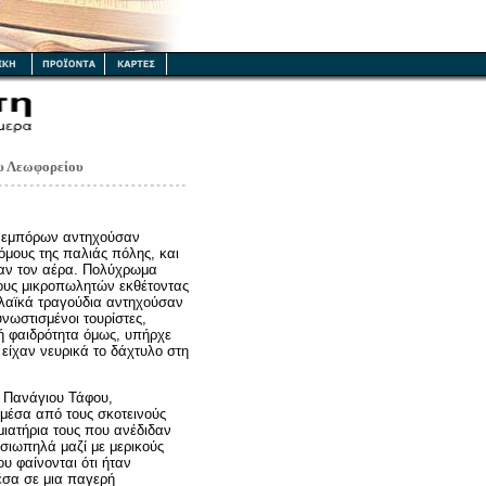
ου Λεωφορείου
 εμπόρων αντηχούσαν
όμους της παλιάς πόλης, και
ζαν τον αέρα. Πολύχρωμα
ους μικροπωλητών εκθέτοντας
λαϊκά τραγούδια αντηχούσαν
ωστισμένοι τουρίστες,
ή φαιδρότητα όμως, υπήρχε
είχαν νευρικά το δάχτυλο στη
υ Πανάγιου Τάφου,
μέσα από τους σκοτεινούς
μιατήρια τους που ανέδιδαν
σιωπηλά μαζί με μερικούς
υ φαίνονται ότι ήταν
έσα σε μια παγερή