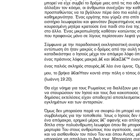
μπορεί να είχε συμβεί το δράμα μιας από τις πιο οδυ
άλλαξαν τον κόσμο, οι άνθρωποι συνέχιζαν την καθ
προσπαθώντας να τα βγάλουν πέρα όσο πιο καλά 
καθημερινότητα. Ένας εργάτης που γύριζε στο σπίτ
εισιτήριο λεωφορείου και φαινόταν βαριεστημένος κ
κουρασμένη μητέρα κρατούσε ένα παιδί στο ένα της 
στο άλλο. Ένας μικροπωλητής καθόταν κοιτώντας σ
που προφανώς μόνο σε λίγους περίσσευαν λεφτά γι
Σύμφωνα με την παραδοσιακή εκκλησιαστική ανατρο
εντύπωση ότι ήταν μακρύς ο δρόμος από την αυλή τ
καταδικάστηκε ο Ιησούς μέχρι τον απόμερο λόφο 
ένας πράσινος λόφος μακριά,â€ και â€œΣâ€™ ένα
ένας παλιός σκληρός σταυρός,â€ λέει ένα ύμνος. Ό
μου, το βρήκα â€œΉταν κοντά στην πόλη ο τόπος ό
(Ιωάννη 19:20).
Θα είχε νόημα για τους Ρωμαίους να διαλέξουν μια
να σταυρώσουν τον Ιησού και τους δυο κακοποιούς 
δημόσιες εκτελέσεις είχαν αποδειχτεί αποτελεσματι
εγκλημάτων και των ανταρσιών.
Όμως δεν μπορούσα παρά να σκεφτώ ότι μπορεί να 
συμβολισμός για την τοποθεσία. Ίσως ο Ιησούς δεν
ένα απόμακρο, ερημικό μέρος â€” αφανής και απλη
δίπλα στην πολυάνθρωπη λεωφόρο όπου θα μπορού
μαρτυρία Του στους ανθρώπους που αγαπούσε, εκε
και να αισθανθούν τον πόνο Του και όπου Αυτός, μ
μπορούσε να απαλύνει το δικό τους. Μπορούσα σχε