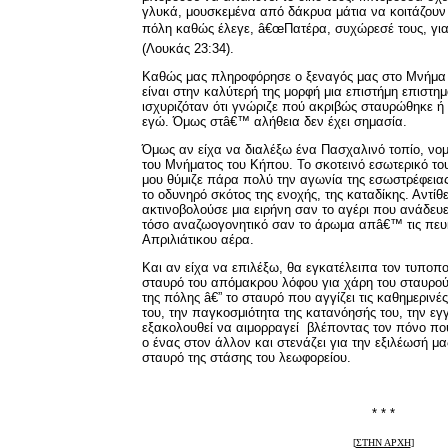
γλυκά, μουσκεμένα από δάκρυα μάτια να κοιτάζουν
πόλη καθώς έλεγε, â€œΠατέρα, συχώρεσέ τους, γιατ
(Λουκάς 23:34).
Καθώς μας πληροφόρησε ο ξεναγός μας στο Μνήμα 
είναι στην καλύτερή της μορφή μια επιστήμη επιστη
ισχυριζόταν ότι γνώριζε πού ακριβώς σταυρώθηκε ή ετ
εγώ. Όμως στâ€™ αλήθεια δεν έχει σημασία.
Όμως αν είχα να διαλέξω ένα Πασχαλινό τοπίο, νομ
του Μνήματος του Κήπου. Το σκοτεινό εσωτερικό τ
μου θύμιζε πάρα πολύ την αγωνία της εσωστρέφειας
το οδυνηρό σκότος της ενοχής, της καταδίκης. Αντί
ακτινοβολούσε μια ειρήνη σαν το αγέρι που ανάδευ
τόσο αναζωογονητικό σαν το άρωμα απâ€™ τις πε
Απριλιάτικου αέρα.
Και αν είχα να επιλέξω, θα εγκατέλειπα τον τυποπο
σταυρό του απόμακρου λόφου για χάρη του σταυρού
της πόλης â€” το σταυρό που αγγίζει τις καθημερινέ
του, την παγκοσμιότητα της κατανόησής του, την εγ
εξακολουθεί να αιμορραγεί βλέποντας τον πόνο που
ο ένας στον άλλον και στενάζει για την εξιλέωσή μ
σταυρό της στάσης του λεωφορείου
.
* * *
[
ΣΤΗΝ ΑΡΧΗ
]