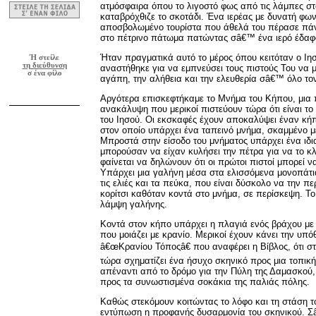
ατμόσφαιρα όπου το λιγοστό φως από τις λάμπες στ
καταβρόχθιζε το σκοτάδι. Ένα ιερέας με δυνατή φ
αποσβολωμένο τουρίστα που άθελά του πέρασε πά
στο πέτρινο πάτωμα πατώντας σâ€™ ένα ιερό έδαφ
Ήταν πραγματικά αυτό το μέρος όπου κειτόταν ο Ι
Ή στείλε
τη διεύθυνση
αναστήθηκε για να εμπνεύσει τους πιστούς Του να 
σ ένα φίλο
αγάπη, την αλήθεια και την ελευθερία σâ€™ όλο το
Αργότερα επισκεφτήκαμε το Μνήμα του Κήπου, μια 
ανακάλυψη που μερικοί πιστεύουν τώρα ότι είναι τ
του Ιησού. Οι εκσκαφές έχουν αποκαλύψει έναν κή
στον οποίο υπάρχει ένα ταπεινό μνήμα, σκαμμένο 
Μπροστά στην είσοδο του μνήματος υπάρχει ένα ιδι
μπορούσαν να είχαν κυλήσει την πέτρα για να το κ
φαίνεται να δηλώνουν ότι οι πρώτοι πιστοί μπορεί ν
Υπάρχει μια γαλήνη μέσα στα ελισσόμενα μονοπάτια
τις ελιές και τα πεύκα, που είναι δύσκολο να την π
κορίτσι καθόταν κοντά στο μνήμα, σε περίσκεψη. Το
λάμψη γαλήνης.
Κοντά στον κήπο υπάρχει η πλαγιά ενός βράχου μ
που μοιάζει με κρανίο. Μερικοί έχουν κάνει την υπόθ
â€œΚρανίου Τόποςâ€ που αναφέρει η Βίβλος, ότι σ
τώρα σχηματίζει ένα ήσυχο σκηνικό προς μια τοπικ
απέναντι από το δρόμο για την Πύλη της Δαμασκού, 
προς τα συνωστισμένα σοκάκια της παλιάς πόλης.
Καθώς στεκόμουν κοιτώντας το λόφο και τη στάση τ
εντύπωση η προφανής δυσαρμονία του σκηνικού. Σ