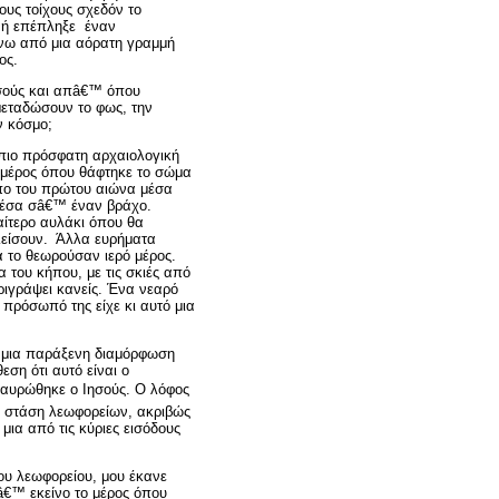
ους τοίχους σχεδόν το
ωνή επέπληξε έναν
νω από μια αόρατη γραμμή
ος.
ησούς και απâ€™ όπου
μεταδώσουν το φως, την
ν κόσμο;
πιο πρόσφατη αρχαιολογική
ο μέρος όπου θάφτηκε το σώμα
πο του πρώτου αιώνα μέσα
μέσα σâ€™ έναν βράχο.
αίτερο αυλάκι όπου θα
λείσουν. Άλλα ευρήματα
α το θεωρούσαν ιερό μέρος.
 του κήπου, με τις σκιές από
εριγράψει κανείς. Ένα νεαρό
 πρόσωπό της είχε κι αυτό μια
ε μια παράξενη διαμόρφωση
εση ότι αυτό είναι ο
ταυρώθηκε ο Ιησούς. Ο λόφος
ή στάση λεωφορείων, ακριβώς
μια από τις κύριες εισόδους
ου λεωφορείου, μου έκανε
â€™ εκείνο το μέρος όπου