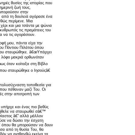
νηρές θυσίες της ιστορίας που
ημερινή ζωή τους,
μπορούσαν στην
ι από τη δουλειά αγόρασε ένα
αθώς περίμενε. Μια
χέρι και μια τσάντα με ψώνια
κυθρωπός τις πραμάτειες του
α να τις αγοράσουν.
φή μου, πάντα είχα την
ου Πόντιου Πιλάτου όπου
όπου σταυρώθηκε. â€œΥπάρχει
ν λόφο μακριά ορθωνόταν
μως όταν κοίταξα στη Βίβλο
που σταυρώθηκε ο Ιησούςâ€
 πολυσύχναστη τοποθεσία για
που πέθαναν μαζί Του. Οι
κές στην αποτροπή των
υπήρχε και ένας πιο βαθύς
 ήθελε να σταυρωθεί σâ€™
σίαστος â€” αλλά μάλλον
σε να δώσει την έσχατη
ί όπου θα μπορούσαν να δουν
έσα από τη θυσία Του, θα
δόν να αισθανθώ εκείνα τα