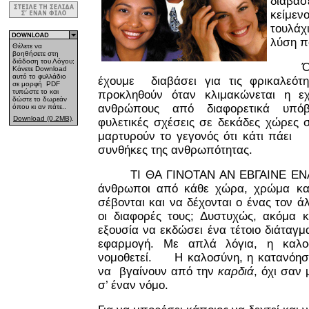
διάβασ
κεί
τουλάχ
λύση π
Θέλετε να
βοηθήσετε στη
διάδοση του Λόγου;
Όλοι 
Κάνετε Download
αυτό το φυλλάδιο
έχουμε διαβάσει για τις φρικαλεότ
σε μορφή PDF
τυπώστε το και
προκληθούν όταν κλιμακώνεται η ε
δώστε το δωρεάν
ανθρώπους από διαφορετικά υπόβ
όπου κι αν πάτε..
Download (0.2MB)
.
φυλετικές σχέσεις σε δεκάδες χώρες σ
μαρτυρούν το γεγονός ότι κάτι πάε
συνθήκες της ανθρωπότητας.
ΤΙ ΘΑ ΓΙΝΟΤΑΝ ΑΝ ΕΒΓΑΙΝΕ ΕΝΑ ΔΙ
άνθρωποι από κάθε χώρα, χρώμα και
σέβονται και να δέχονται ο ένας τον άλ
οι διαφορές τους; Δυστυχώς, ακόμα κ
εξουσία να εκδώσει ένα τέτοιο διάταγμ
εφαρμογή. Με απλά λόγια, η καλο
νομοθετεί. Η καλοσύνη, η κατανόηση
να βγαίνουν από την
καρδιά
, όχι σαν
σ’ έναν νόμο.