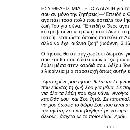
ΕΣΥ ΘΕΛΕΙΣ ΜΙΑ ΤΕΤΟΙΑ ΑΓΑΠΗ για τους
σου αν μόνο την ζητήσεις!—“
Επειδή ο Θ
αγαπάει τόσο πολύ που έστειλε τον Ιη
ζωή Του για σένα. “Επειδή ο Θεός αγά
κόσμο [εσένα κι εμένα] που έδωσε το μ
Ιησού], έτσι ώστε όποιος πιστεύει σ’ Α
αλλά να έχει αιώνια ζωή” (Ιωάννη 3:16
Ο Ιησούς θα σε συγχωρέσει δωρεάν για
σου και θα σου δώσει αιώνια ζωή αν α
έρθει μέσα στην καρδιά σου. Δέξου Το
ειλικρίνεια μια προσευχή όπως αυτήν 
Αγαπημένε μου Ιησού, θέλω να Σε γνω
που έδωσες τη ζωή Σου για μένα. Σε 
για όλα τα λάθη που έχω κάνει. Ανοίγω
καρδιάς μου, και Σου ζητώ, Σε παρακαλ
να μου δώσεις το δώρο Σου που είναι αι
την αγάπη Σου και βοήθησέ με να είμαι 
άλλους, άσχετα με το ποιοι είναι. Αμήν.
+++