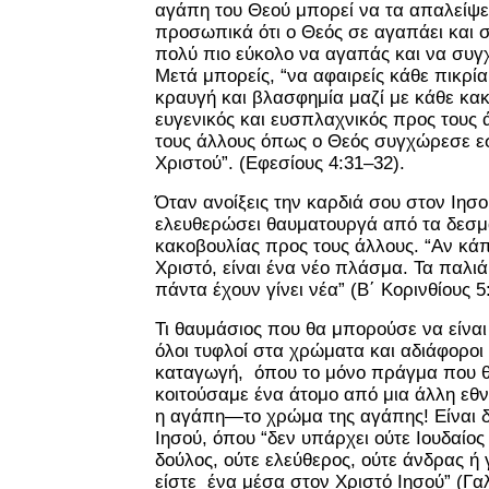
αγάπη του Θεού μπορεί να τα απαλείψει
προσωπικά ότι ο Θεός σε αγαπάει και σ
πολύ πιο εύκολο να αγαπάς και να συγ
Μετά μπορείς, “να αφαιρείς κάθε πικρία
κραυγή και βλασφημία μαζί με κάθε κακί
ευγενικός και ευσπλαχνικός προς τους
τους άλλους όπως ο Θεός συγχώρεσε ε
Χριστού”. (Εφεσίους 4:31–32).
Όταν ανοίξεις την καρδιά σου στον Ιησο
ελευθερώσει θαυματουργά από τα δεσμά
κακοβουλίας προς τους άλλους. “Αν κάπ
Χριστό, είναι ένα νέο πλάσμα. Τα παλιά
πάντα έχουν γίνει νέα” (Β΄ Κορινθίους 5
Τι θαυμάσιος που θα μπορούσε να είνα
όλοι τυφλοί στα χρώματα και αδιάφοροι 
καταγωγή, όπου το μόνο πράγμα που 
κοιτούσαμε ένα άτομο από μια άλλη εθ
η αγάπη—το χρώμα της αγάπης! Είναι δ
Ιησού, όπου “δεν υπάρχει ούτε Ιουδαίος 
δούλος, ούτε ελεύθερος, ούτε άνδρας ή 
είστε ένα μέσα στον Χριστό Ιησού” (Γαλ