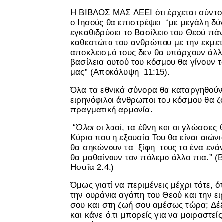
Η ΒΙΒΛΟΣ ΜΑΣ ΛΕΕΙ ότι έρχεται σύντο
ο Ιησούς θα επιστρέψει “με μεγάλη δύ
εγκαθιδρύσει το Βασίλειο του Θεού πά
καθεστώτα του ανθρώπου με την εκμετ
αποκλεισμό τους δεν θα υπάρχουν άλλο
βασίλεια αυτού του κόσμου θα γίνουν τ
μας” (Αποκάλυψη 11:15).
Όλα τα εθνικά σύνορα θα καταργηθούν τ
ειρηνόφιλοι άνθρωποι του κόσμου θα ζ
πραγματική αρμονία.
“
Όλοι
οι λαοί, τα έθνη και οι γλώσσες
Κύριο που η εξουσία Του θα είναι αιώνια
θα σηκώνουν τα ξίφη τους το ένα ενάντ
θα μαθαίνουν τον πόλεμο άλλο πια.” (
Ησαΐα 2:4.)
Όμως γιατί να περιμένεις μέχρι τότε, ό
την ουράνια αγάπη του Θεού και την ε
σου και στη ζωή σου αμέσως τώρα; Δέ
και κάνε ό,τι μπορείς για να μοιραστεί