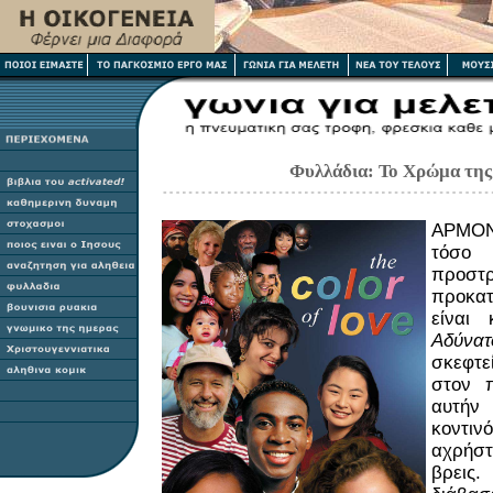
Φυλλάδια: Το Χρώμα της
ΑΡΜΟΝ
τόσο
προστ
προκατ
είναι
Αδύνατ
σκεφτ
στον π
αυτή
κοντ
αχρήσ
βρεις