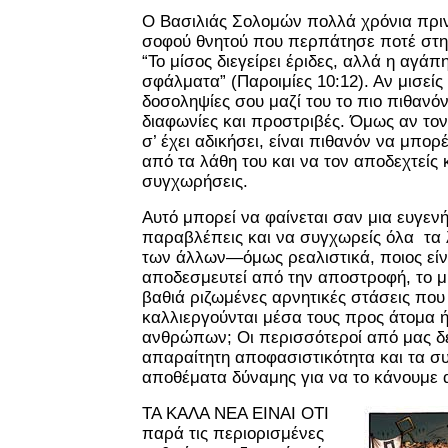
Ο Βασιλιάς Σολομών πολλά χρόνια πριν
σοφού θνητού που περπάτησε ποτέ στη 
“Το μίσος διεγείρει έριδες, αλλά η αγάπ
σφάλματα” (Παροιμίες 10:12). Αν μισείς 
δοσοληψίες σου μαζί του το πιο πιθανόν 
διαφωνίες και προστριβές. Όμως αν τον
σ’ έχει αδικήσει, είναι πιθανόν να μπορ
από τα λάθη του και να τον αποδεχτείς 
συγχωρήσεις.
Αυτό μπορεί να φαίνεται σαν μια ευγεν
παραβλέπεις και να συγχωρείς όλα τα λ
των άλλων—όμως ρεαλιστικά, ποιος είν
αποδεσμευτεί από την αποστροφή, το μί
βαθιά ριζωμένες αρνητικές στάσεις που
καλλιεργούνται μέσα τους προς άτομα 
ανθρώπων; Οι περισσότεροί από μας δε
απαραίτητη αποφασιστικότητα και τα σ
αποθέματα δύναμης για να το κάνουμε 
ΤΑ ΚΑΛΑ ΝΕΑ ΕΙΝΑΙ ΟΤΙ
παρά τις περιορισμένες