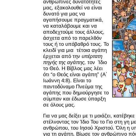
ανθρώπινες δυνατότητές
μας, εξακολουθεί να είναι
δυνατό για μας να
αγαπήσουμε πραγματικά,
να καταλάβουμε και να
αποδεχτούμε τους άλλους,
άσχετα από το παρελθόν
τους ή το υπόβαθρό τους. Το
κλειδί για μια τέτοια αγάπη
έρχεται από την
υπέρτατη
πηγής της αγάπης,
τον Ίδιο
το Θεό. Η Βίβλος μας λέει
ότι “ο Θεός είναι αγάπη” (Α΄
Ιωάννη 4:8). Είναι το
παντοδύναμο Πνεύμα της
αγάπης που δημιούργησε το
σύμπαν και έδωσε ύπαρξη
σε όλους μας.
Για να μας δείξει με τι μοιάζει, κατέβηκ
στέλνοντας τον Ίδιο Του το Γιο στη γη μ
ανθρώπου, του Ιησού Χριστού. Όλη η υ
για τη αγάπη. Βίωσε τον ανθρώπινο πόν