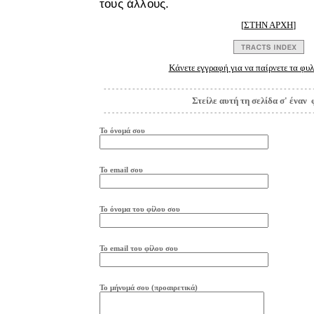
τους άλλους.
[
ΣΤΗΝ ΑΡΧΗ
]
Κάνετε εγγραφή για να παίρνετε τα φυλ
Στείλε αυτή τη σελίδα σ' έναν 
Το όνομά σου
Το
e
mail
σου
Το όνομα του φίλου σου
Το
e
mail
του φίλου σου
Το μήνυμά σου (προαιρετικά)