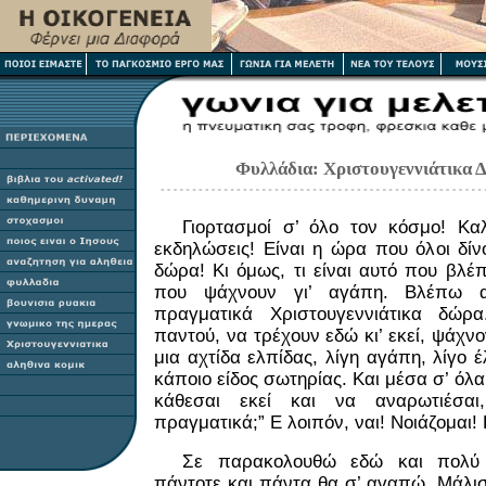
Φυλλάδια: Χριστουγεννιάτικα Δ
Γιορτασμοί σ’ όλο τον κόσμο! Καλ
εκδηλώσεις! Είναι η ώρα που όλοι δίνο
δώρα! Κι όμως, τι είναι αυτό που β
που ψάχνουν γι’ αγάπη. Βλέπω 
πραγματικά Χριστουγεννιάτικα δώ
παντού, να τρέχουν εδώ κι’ εκεί, ψάχ
μια αχτίδα ελπίδας, λίγη αγάπη, λίγο έ
κάποιο είδος σωτηρίας. Και μέσα σ’ όλα
κάθεσαι εκεί και να αναρωτιέσαι,
πραγματικά;” Ε λοιπόν, ναι! Νοιάζομαι!
Σε παρακολουθώ εδώ και πολύ 
πάντοτε και πάντα θα σ’ αγαπώ. Μάλισ