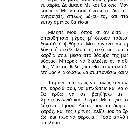
ευκαιρία. Δοκίμασέ Με και θα δεις. Μ
και άσε Με να σου δώσω τα δώρα 
ανησυχείς, απλώς δέξου τα, και στ
ευτυχισμένος θα είσαι.
Μίλησέ Μου, όπου κι’ αν είσαι,
οποιοδήποτε μέρος μ’ όποιον τρόπο
δυνατά ή ψιθύρισέ Μου σιγανά αν π
λόγια ή στείλε Μου τις σκέψεις σου μ
καρδιά σου, μέσα στο θόρυβο της μέ
νύχτας. Μπορείς να διαλέξεις ότι αισ
Πες Μου ότι θέλεις και θα το καταλάβ
έτοιμος ν’ ακούσω, να συμπονέσω και 
Το μόνο που έχεις να κάνεις είναι ν
την καρδιά σου, να απλώσεις και να δ
θα έρθω να σε βοηθήσω με 
Χριστουγεννιάτικα δώρα Μου για 
δέχομαι, Ιησού. Δώσε μου τα δώρα 
χαράς, και της ειρήνης. Δείξε μου το δ
ζω, και πώς να φέρομαι.” Τόσο απλό 
υπόλοιπα.