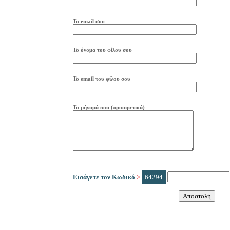
Το
e
mail
σου
Το όνομα του φίλου σου
Το
e
mail
του φίλου σου
Το μήνυμά σου (προαιρετικά)
Εισάγετε τον Κωδικό
>
64294