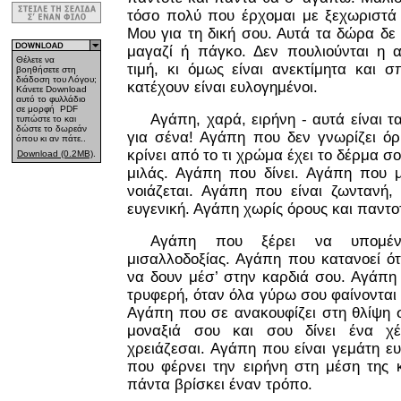
τόσο πολύ που έρχομαι με ξεχωριστά
Μου για τη δική σου. Αυτά τα δώρα δε
μαγαζί ή πάγκο. Δεν πουλιούνται η 
Θέλετε να
τιμή, κι όμως είναι ανεκτίμητα και σ
βοηθήσετε στη
διάδοση του Λόγου;
κατέχουν είναι ευλογημένοι.
Κάνετε Download
αυτό το φυλλάδιο
σε μορφή PDF
Αγάπη, χαρά, ειρήνη - αυτά είναι 
τυπώστε το και
δώστε το δωρεάν
για σένα! Αγάπη που δεν γνωρίζει ό
όπου κι αν πάτε..
κρίνει από το τι χρώμα έχει το δέρμα σο
Download (0.2MB)
.
μιλάς. Αγάπη που δίνει. Αγάπη που 
νοιάζεται. Αγάπη που είναι ζωντανή,
ευγενική. Αγάπη χωρίς όρους και παντοτ
Αγάπη που ξέρει να υπομέν
μισαλλοδοξίας. Αγάπη που κατανοεί ό
να δουν μέσ’ στην καρδιά σου. Αγάπη 
τρυφερή, όταν όλα γύρω σου φαίνονται
Αγάπη που σε ανακουφίζει στη θλίψη 
μοναξιά σου και σου δίνει ένα χέ
χρειάζεσαι. Αγάπη που είναι γεμάτη ευ
που φέρνει την ειρήνη στη μέση της 
πάντα βρίσκει έναν τρόπο.