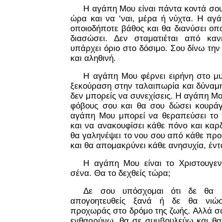
Η αγάπη Μου είναι πάντα κοντά σου 
ώρα και να ‘ναι, μέρα ή νύχτα. Η αγ
οποιοδήποτε βάθος και θα διανύσει οπ
διασώσει. Δεν σταματιέται από καν
υπάρχει όριο στο δόσιμο. Σου δίνω τη
και αληθινή.
Η αγάπη Μου φέρνει ειρήνη στο μυ
ξεκούραση στην ταλαιπωρία και δύναμ
δεν μπορείς να συνεχίσεις. Η αγάπη Μ
φόβους σου και θα σου δώσει κουρά
αγάπη Μου μπορεί να θεραπεύσει το
και να ανακουφίσει κάθε πόνο και καρ
θα γαληνέψει το νου σου από κάθε προ
και θα απομακρύνει κάθε ανησυχία, έντ
Η αγάπη Μου είναι το Χριστουγεν
σένα. Θα το δεχθείς τώρα;
Δε σου υπόσχομαι ότι δε θα ξ
απογοητευθείς ξανά ή δε θα νιώσ
προχωράς στο δρόμο της ζωής. Αλλά σο
ενθαρρύνω, θα σε συμβουλεύω και θα