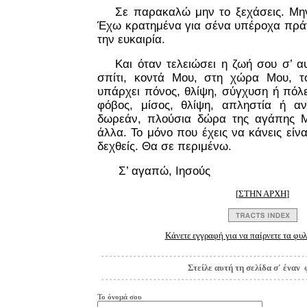
Σε παρακαλώ μην το ξεχάσεις. Μην
Έχω κρατημένα για σένα υπέροχα πρά
την ευκαιρία.
Και όταν τελειώσει η ζωή σου σ’ α
σπίτι, κοντά Μου, στη χώρα Μου, τ
υπάρχει πόνος, θλίψη, σύγχυση ή πόλ
φόβος, μίσος, θλίψη, απληστία ή α
δωρεάν, πλούσια δώρα της αγάπης Μ
άλλα. Το μόνο που έχεις να κάνεις είνα
δεχθείς. Θα σε περιμένω.
Σ’ αγαπώ, Ιησούς
[
ΣΤΗΝ ΑΡΧΗ
]
Κάνετε εγγραφή για να παίρνετε τα φυλ
Στείλε αυτή τη σελίδα σ' έναν 
Το όνομά σου