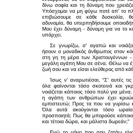
δίνω σοφία και τη δύναμη που χρειάζε
Υπόσχομαι να μη φύγω ποτέ απ’ το πλ
επιβιώσουμε σε κάθε δυσκολία, θ
αδυναμία, θα υπερπηδήσουμε οποιοδή
Μου έχει δύναμη - δύναμη για να το κ
υπάρχει.
Σε γνωρίζω, σ’ αγαπώ και νοιάζ
ήσουν ο μοναδικός άνθρωπος στον κόσ
στη γη τη μέρα των Χριστουγέννων -
μεγάλη αγάπη Μου σε σένα. Θέλω να έ
ζωή σου και να είσαι ελεύθερος από κά
Ίσως ν’ αναρωτιέσαι, “Σ’ αυτές τι
όλα φαίνονται τόσο σκοτεινά και γκρ
νοιάζεται κάποιος τόσο πολύ για μένα; 
η αγάπη των ανθρώπων έχει κρυώσ
εμπιστευτώ; Προς τα που να γυρίσω 
Όλα αυτά ακούγονται τόσο ωραί
προσποιητά; Πως θα μπορούσε κάποιος
και τέτοια δώρα, και μάλιστα δωρεάν;”
Εγώ το μόνο που σου ζητάω είνα