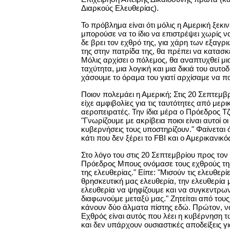
Διαρκούς Ελευθερίας).
Το πρόβλημα είναι ότι μόλις η Αμερική ξεκι
μπορούσε να το ίδιο να επιστρέψει χωρίς να
δε βρει τον εχθρό της, για χάρη των εξα
της στην πατρίδα της, θα πρέπει να κατασ
Μόλις αρχίσει ο πόλεμος, θα αναπτυχθεί μι
ταχύτητα, μια λογική και μια δικιά του αυτο
χάσουμε το όραμα του γιατί αρχίσαμε να π
Ποιον πολεμάει η Αμερική; Στις 20 Σεπτεμβρί
είχε αμφιβολίες για τις ταυτότητες από μερ
αεροπειρατές. Την ίδια μέρα ο Πρόεδρος Τ
"Γνωρίζουμε με ακρίβεια ποιοι είναι αυτοί ο
κυβερνήσεις τους υποστηρίζουν." Φαίνεται ό
κάτι που δεν ξέρει το FBI και ο Αμερικανικό
Στο λόγο του στις 20 Σεπτεμβρίου προς το
Πρόεδρος Μπους ονόμασε τους εχθρούς τη
της ελευθερίας." Είπε: "Μισούν τις ελευθερί
θρησκευτική μας ελευθερία, την ελευθερία μ
ελευθερία να ψηφίζουμε και να συγκεντρω
διαφωνούμε μεταξύ μας." Ζητείται από το
κάνουν δύο άλματα πίστης εδώ. Πρώτον, ν
Εχθρός είναι αυτός που λέει η κυβέρνηση τω
και δεν υπάρχουν ουσιαστικές αποδείξεις γ