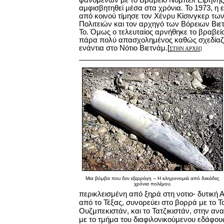
φανομένων με το Βραβείο Νόμπελ Ειρήνης
αμφισβητηθεί μέσα στα χρόνια. Το 1973, η
από κοινού τίμησε τον Χένρυ Κίσινγκερ τ
Πολιτειών και τον αρχηγό των Βόρειων Βι
Το. Όμως ο τελευταίος αρνήθηκε το βραβείο
πάρα πολύ απασχολημένος καθώς σχεδίαζε
ενάντια στο Νότιο Βιετνάμ.[
ΣΤΗΝ ΑΡΧΗ
]
Μια βόμβα που δεν εξερράγη -- Η κληρονομιά από δεκάδες
χρόνια πολέμου.
περικλεισμένη από ξηρά στη νοτιο- δυτική Α
από το Τέξας, συνορεύει στο βορρά με το Τ
Ουζμπεκιστάν, και το Τατζικιστάν, στην ανα
με το τμήμα του διαφιλονικούμενου εδάφου