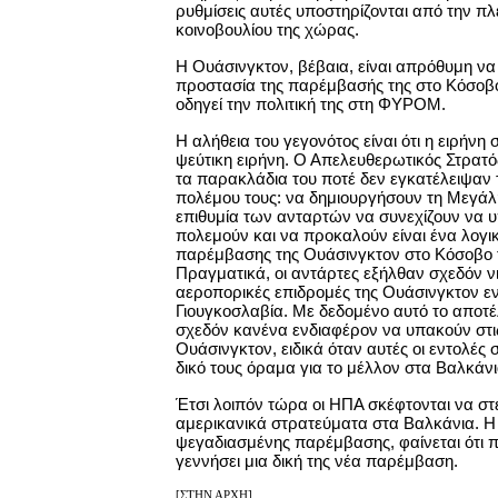
ρυθμίσεις αυτές υποστηρίζονται από την πλ
κοινοβουλίου της χώρας.
Η Ουάσινγκτον, βέβαια, είναι απρόθυμη να 
προστασία της παρέμβασής της στο Κόσοβο
οδηγεί την πολιτική της στη ΦΥΡΟΜ.
Η αλήθεια του γεγονότος είναι ότι η ειρήνη 
ψεύτικη ειρήνη. Ο Απελευθερωτικός Στρατό
τα παρακλάδια του ποτέ δεν εγκατέλειψαν 
πολέμου τους: να δημιουργήσουν τη Μεγάλ
επιθυμία των ανταρτών να συνεχίζουν να υ
πολεμούν και να προκαλούν είναι ένα λογι
παρέμβασης της Ουάσινγκτον στο Κόσοβο 
Πραγματικά, οι αντάρτες εξήλθαν σχεδόν νι
αεροπορικές επιδρομές της Ουάσινγκτον εν
Γιουγκοσλαβία. Με δεδομένο αυτό το αποτέ
σχεδόν κανένα ενδιαφέρον να υπακούν στις
Ουάσινγκτον, ειδικά όταν αυτές οι εντολές 
δικό τους όραμα για το μέλλον στα Βαλκάνι
Έτσι λοιπόν τώρα οι ΗΠΑ σκέφτονται να στ
αμερικανικά στρατεύματα στα Βαλκάνια. Η
ψεγαδιασμένης παρέμβασης, φαίνεται ότι π
γεννήσει μια δική της νέα παρέμβαση.
[
ΣΤΗΝ ΑΡΧΗ
]