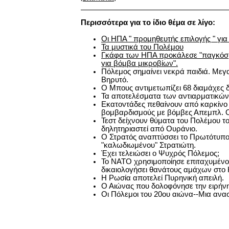
Περισσότερα για το ίδιο θέμα σε λίγο:
Οι
ΗΠΑ " προμηθευτής επιλογής " για
Τα μυστικά του Πολέμου
Γκάφα των ΗΠΑ προκάλεσε "παγκόσ
για βόμβα μικροβίων".
Πόλεμος σημαίνει νεκρά παιδιά. Με
Βηρυτό.
Ο Μπους αντιμετωπίζει 68 διαμάχες 
Τα αποτελέσματα των αντιαρματικώ
Εκατοντάδες πεθαίνουν από καρκίνο
βομβαρδισμούς με βόμβες Απεμπλ. 
Τεστ δείχνουν θύματα του Πολέμου τ
δηλητηριαστεί από Ουράνιο.
Ο Στρατός αναπτύσσει το Πρωτότυπο
"καλωδιωμένου" Στρατιώτη.
Έχει τελειώσει ο Ψυχρός Πόλεμος;
Το ΝATO χρησιμοποίησε επιταχυμένο 
δικαιολογήσει θανάτους αμάχων στο
Η Ρωσία αποτελεί Πυρηνική απειλή.
Ο Αιώνας που δολοφόνησε την ειρήνη
Οι Πόλεμοι του 20ου αιώνα--Μια αν