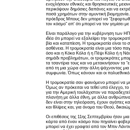
ενοχλήσουν εθνικές και θρησκευτικές μειον
περικόψουν δημόσιες δαπάνες και να εκτρ
ποσά χρημάτων στην αμυντική βιομηχανία. 
πρόεδρος Μπους δεν μπορεί να "ξεφορτωθε
τον κόσμο" απ' ότι μπορεί να τον γεμίσει με
Είναι παράλογο για την κυβέρνηση των ΗΠΑ
ιδέα ότι μπορεί να εξαλείψει την τρομοκρα
βία και καταπίεση. Η τρομοκρατία είναι το 
ασθένεια. Η τρομοκρατία είναι μια τόσο πα
όσο και η Κόκα Κόλα ή η Πέψι Κόλα ή η Νάι
σημάδι προβλημάτων, οι τρομοκράτες μπ
τα τσαντίρια τους και να μετακινήσουν τα "
από τη μια χώρα στην άλλη ψάχνοντας μια
συμφωνία. Όπως κάνουν και οι πολυεθνικέ
Η τρομοκρατία σαν φαινόμενο μπορεί να μη
Όμως αν πρόκειται να τεθεί υπό έλεγχο, το
για την Αμερική τουλάχιστον να παραδεχτεί 
πλανήτη με άλλα έθνη, με άλλα ανθρώπινα 
δεν είναι στην τηλεόραση, έχουν αγάπες και
και θλίψεις και, για όνομα του Θεού, δικαιώ
Οι επιθέσεις της 11ης Σεπτεμβρίου ήταν μι
κάρτα από έναν κόσμο που πηγαίνει φοβερ
μπορεί να έχει γραφτεί από τον Μπιν Λάντιν 