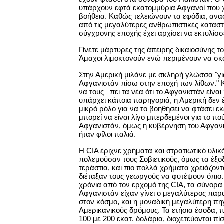
υπάρχουν εφτά εκατομμύρια Αφγανοί που χ
βοήθεια. Καθώς τελειώνουν τα εφόδια, αναφ
από τις μεγαλύτερες ανθρωπιστικές κατασ
σύγχρονης εποχής έχει αρχίσει να εκτυλίσσ
Γίνετε μάρτυρες της άπειρης δικαιοσύνης τ
Άμαχοι λιμοκτονούν ενώ περιμένουν να σκ
Στην Αμερική μιλάνε με σκληρή γλώσσα "γ
Αφγανιστάν πίσω στην εποχή των λίθων."
να τους πει τα νέα ότι το Αφγανιστάν είναι 
υπάρχει κάποια παρηγοριά, η Αμερική δεν 
μικρό ρόλο για να το βοηθήσει να φτάσει εκ
μπορεί να είναι λίγο μπερδεμένοι για το πο
Αφγανιστάν, όμως η κυβέρνηση του Αφγαν
ήταν φίλοι παλιά.
Η CIA έριχνε χρήματα και στρατιωτικό υλικ
πολεμούσαν τους Σοβιετικούς, όμως τα έξοδ
τεράστια, και πιο πολλά χρήματα χρειάζοντ
διέταξαν τους γεωργούς να φυτέψουν όπιο
χρόνια από τον ερχομό της CIA, τα σύνορα
Αφγανιστάν είχαν γίνει ο μεγαλύτερος πα
στον κόσμο, και η μοναδική μεγαλύτερη πη
Αμερικανικούς δρόμους. Τα ετήσια έσοδα, π
100 με 200 εκατ. δολάρια, διοχετεύονται πί