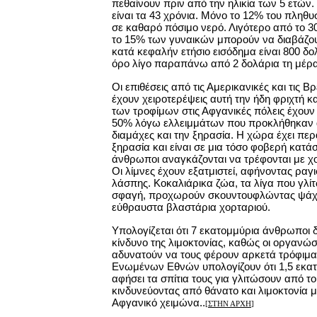
πεθαίνουν πριν από την ηλικία των 5 ετών
είναι τα 43 χρόνια. Μόνο το 12% του πληθ
σε καθαρό πόσιμο νερό. Λιγότερο από το 
το 15% των γυναικών μπορούν να διαβάζου
κατά κεφαλήν ετήσιο εισόδημα είναι 800 δο
όρο λίγο παραπάνω από 2 δολάρια τη μέρα
Οι επιθέσεις από τις Αμερικανικές και τις Β
έχουν χειροτερέψεις αυτή την ήδη φριχτή κ
των τροφίμων στις Αφγανικές πόλεις έχουν
50% λόγω ελλειμμάτων που προκλήθηκαν απ
διαμάχες και την ξηρασία. Η χώρα έχει περ
ξηρασία και είναι σε μια τόσο φοβερή κατά
άνθρωποι αναγκάζονται να τρέφονται με χο
Οι λίμνες έχουν εξατμιστεί, αφήνοντας ραγ
λάσπης. Κοκαλιάρικα ζώα, τα λίγα που γλί
σφαγή, προχωρούν σκουντουφλώντας ψάχ
εύθραυστα βλαστάρια χορταριού.
Υπολογίζεται ότι 7 εκατομμύρια άνθρωποι 
κίνδυνο της λιμοκτονίας, καθώς οι οργανώσ
αδυνατούν να τους φέρουν αρκετά τρόφιμα.
Ενωμένων Εθνών υπολογίζουν ότι 1,5 εκα
αφήσει τα σπίτια τους για γλιτώσουν από τ
κινδυνεύοντας από θάνατο και λιμοκτονία 
Αφγανικό χειμώνα..
[
ΣΤΗΝ ΑΡΧΗ
]