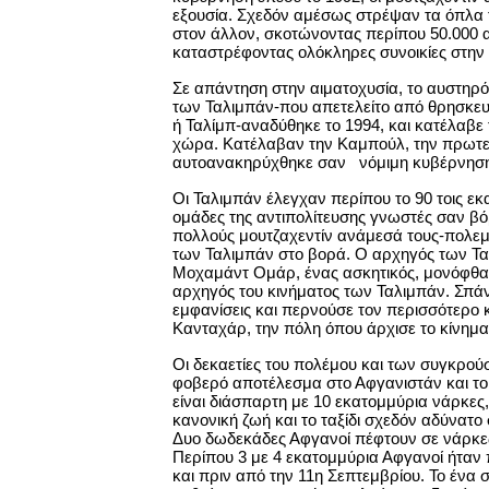
εξουσία. Σχεδόν αμέσως στρέψαν τα όπλα τ
στον άλλον, σκοτώνοντας περίπου 50.000
καταστρέφοντας ολόκληρες συνοικίες στην
Σε απάντηση στην αιματοχυσία, το αυστηρό
των Ταλιμπάν-που απετελείτο από θρησκευ
ή Ταλίμπ-αναδύθηκε το 1994, και κατέλαβε
χώρα. Κατέλαβαν την Καμπούλ, την πρωτεύ
αυτοανακηρύχθηκε σαν νόμιμη κυβέρνηση
Οι Ταλιμπάν έλεγχαν περίπου το 90 τοις εκ
ομάδες της αντιπολίτευσης γνωστές σαν βό
πολλούς μουτζαχεντίν ανάμεσά τους-πολεμ
των Ταλιμπάν στο βορά. Ο αρχηγός των Τ
Μοχαμάντ Ομάρ, ένας ασκητικός, μονόφθα
αρχηγός του κινήματος των Ταλιμπάν. Σπάν
εμφανίσεις και περνούσε τον περισσότερο 
Κανταχάρ, την πόλη όπου άρχισε το κίνημα
Οι δεκαετίες του πολέμου και των συγκρού
φοβερό αποτέλεσμα στο Αφγανιστάν και το
είναι διάσπαρτη με 10 εκατομμύρια νάρκες
κανονική ζωή και το ταξίδι σχεδόν αδύνατο
Δυο δωδεκάδες Αφγανοί πέφτουν σε νάρκε
Περίπου 3 με 4 εκατομμύρια Αφγανοί ήτα
και πριν από την 11η Σεπτεμβρίου. Το ένα 