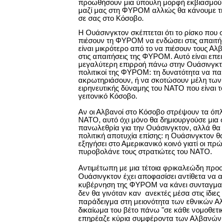
προωθήσουν μια ύπουλη μορφή εκβιασμού:
μαζί μας στη ΦΥΡΟΜ αλλιώς θα κάνουμε τ
σε σας στο Κόσοβο.
Η Ουάσινγκτον σκέπτεται ότι το ρίσκο που σ
πιέσουν τη ΦΥΡΟΜ να ενδώσει στις απαιτ
είναι μικρότερο από το να πιέσουν τους Α
στις απαιτήσεις της ΦΥΡΟΜ. Αυτό είναι επε
μεγαλύτερη επιρροή πάνω στην Ουάσινγκτον
πολιτικοί της ΦΥΡΟΜ: τη δυνατότητα να π
ακρωτηριάσουν, ή να σκοτώσουν μέλη των 
ειρηνευτικής δύναμης του ΝΑΤΟ που είναι 
γειτονικό Κόσοβο.
Αν οι Αλβανοί στο Κόσοβο στρέψουν τα όπλ
ΝΑΤΟ, αυτό όχι μόνο θα δημιουργούσε μια 
πανωλεθρία για την Ουάσινγκτον, αλλά θα 
πολιτική αποτυχία επίσης: η Ουάσινγκτον 
εξηγήσει στο Αμερικανικό κοινό γιατί οι πρ
πυροβολάνε
τους στρατιώτες του ΝΑΤΟ.
Αντιμέτωπη με μια τέτοια φρικαλεώδη προο
Ουάσινγκτον έχει αποφασίσει αντίθετα να α
κυβέρνηση της ΦΥΡΟΜ να κάνει συνταγματ
δεν θα γινόταν καν ανεκτές μέσα στις ίδιες
παράδειγμα στη μειονότητα των εθνικών Α
δικαίωμα του βέτο πάνω "σε κάθε νομοθετι
επηρέαζε κύρια συμφέροντα των Αλβανών,"