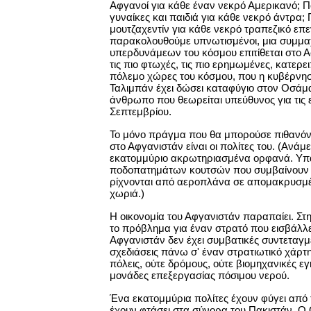
Αφγανοί για κάθε έναν νεκρό Αμερικανό; 
γυναίκες και παιδιά για κάθε νεκρό άντρα; 
μουτζαχεντίν για κάθε νεκρό τραπεζικό επ
παρακολουθούμε υπνωτισμένοι, μια συμμα
υπερδυνάμεων του κόσμου επιτίθεται στο Α
τις πιο φτωχές, τις πιο ερημωμένες, κατερ
πόλεμο χώρες του κόσμου, που η κυβέρνησ
Ταλιμπάν έχει δώσει καταφύγιο στον Οσάμα
άνθρωπο που θεωρείται υπεύθυνος για τις ε
Σεπτεμβρίου.
Το μόνο πράγμα που θα μπορούσε πιθανόν 
στο Αφγανιστάν είναι οι πολίτες του. (Ανάμ
εκατομμύριο ακρωτηριασμένα ορφανά. Υπ
ποδοπατημάτων κουτσών που συμβαίνουν 
ρίχνονται από αεροπλάνα σε απομακρυσμ
χωριά.)
Η οικονομία του Αφγανιστάν παραπαίει. Στ
το πρόβλημα για έναν στρατό που εισβάλλει 
Αφγανιστάν δεν έχει συμβατικές συντεταγμ
σχεδιάσεις πάνω σ' έναν στρατιωτικό χάρτ
πόλεις, ούτε δρόμους, ούτε βιομηχανικές εγ
μονάδες επεξεργασίας πόσιμου νερού.
Ένα εκατομμύρια πολίτες έχουν φύγει από τ
έχουν φτάσει στα σύνορα του Πακιστάν. Ο 