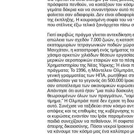
πρόσφατα πενθούν, να κοιτάξουν τον κόσμο
γεμάτα δάκρια και να συναντήσουν αυτό π
φαίνεται σαν αδιαφορία. Δεν είναι αδιαφορία
της έκπληξης. Η κουρασμένη σοφία του να γ
που στέλνεις έξω τελικά ξανάρχεται πίσω σ
Γιατί ακριβώς πράγμα γίνεται αντεκδίκηση ε
απώλεια των σχεδόν 7.000 ζωών, η κατασ
εκατομμυρίων τετραγωνικών ποδιών χώρο
Μανχάταν, η καταστροφή ενός τμήματος τ
χάσιμο αρκετών χιλιάδων θέσεων εργασίας
μερικών αεροπορικών εταιριών και το πέσι
Χρηματιστηρίου της Νέας Υόρκης; Ή είναι 
πράγματα; Το 1996, η Μάντελειν Ολμπράιτ,
γενική γραμματέας των ΗΠΑ, ρωτήθηκε στ
αισθανόταν για το γεγονός ότι 500.000 Ιρα
σαν αποτέλεσμα των οικονομικών κυρώσε
Απάντησε ότι αυτό ήταν "μια πολύ δύσκολη 
θεωρουμένων όλων των πραγμάτων, "νομίζο
τίμημα." Η Ολμπράιτ ποτέ δεν έχασε τη δουλ
αυτό. Συνέχισε να ταξιδεύει στον κόσμο αν
απόψεις και τις επιθυμίες της κυβέρνησης 
οι κυρώσεις εναντίον του Ιράκ παραμένουν 
παιδιά συνεχίζουν να πεθαίνουν. Η σοφιστε
άπειρης δικαιοσύνης. Πόσοι νεκροί Ιρακινοί
να κάνουμε τον κόσμο μας ένα καλύτερο μέ