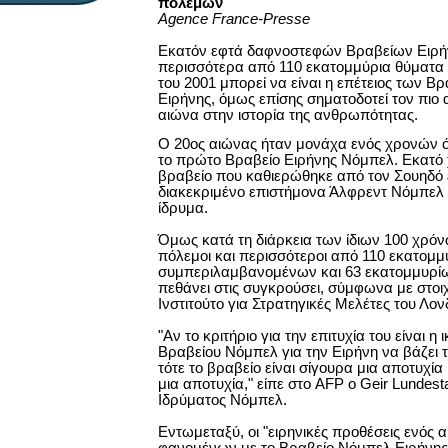
πολέμων
Agence France-Presse
Εκατόν εφτά δαφνοστεφών Βραβείων Ειρή
περισσότερα από 110 εκατομμύρια θύματα 
του 2001 μπορεί να είναι η επέτειος των 
Ειρήνης, όμως επίσης σηματοδοτεί τον πιο
αιώνα στην ιστορία της ανθρωπότητας.
Ο 20ος αιώνας ήταν μονάχα ενός χρονών 
το πρώτο Βραβείο Ειρήνης Νόμπελ. Εκατό 
βραβείο που καθιερώθηκε από τον Σουηδό 
διακεκριμένο επιστήμονα Άλφρεντ Νόμπελ έ
ίδρυμα.
Όμως κατά τη διάρκεια των ίδιων 100 χρόνω
πόλεμοι και περισσότεροι από 110 εκατομμ
συμπεριλαμβανομένων και 63 εκατομμυρί
πεθάνει στις συγκρούσει, σύμφωνα με στοιχ
Ινστιτούτο για Στρατηγικές Μελέτες του Λον
"Αν το κριτήριο για την επιτυχία του είναι η
Βραβείου Νόμπελ για την Ειρήνη να βάζει 
τότε το βραβείο είναι σίγουρα μια αποτυχία
μια αποτυχία," είπε στο AFP ο Geir Lundest
Ιδρύματος Νόμπελ.
Εντωμεταξύ, οι "ειρηνικές προθέσεις ενός 