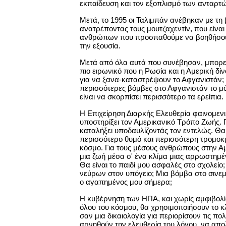
εκπαίδευση και τον εξοπλισμό των ανταρτ
Μετά, το 1995 οι Ταλιμπάν ανέβηκαν με τη 
ανατρέποντας τους μουτζαχεντίν, που είνα
ανθρώπων που προσπαθούμε να βοηθήσο
την εξουσία.
Μετά από όλα αυτά που συνέβησαν, μπορεί
πιο ειρωνικό που η Ρωσία και η Αμερική δίν
για να ξανα-καταστρέψουν το Αφγανιστάν; 
περισσότερες βόμβες στο Αφγανιστάν το μό
είναι να σκορπίσει περισσότερο τα ερείπια.
Η Επιχείρηση Διαρκής Ελευθερία φαινομενικ
υποστηρίξει τον Αμερικανικό Τρόπο Ζωής
καταλήξει υποδαυλίζοντάς τον εντελώς. Θα
περισσότερο θυμό και περισσότερη τρομοκρ
κόσμο. Για τους μέσους ανθρώπους στην Αμ
μια ζωή μέσα σ' ένα κλίμα μιας αρρωστημέ
Θα είναι το παιδί μου ασφαλές στο σχολείο
νεύρων στον υπόγειο; Μια βόμβα στο σινεμά
ο αγαπημένος μου σήμερα;
Η κυβέρνηση των ΗΠΑ, και χωρίς αμφιβολί
όλου του κόσμου, θα χρησιμοποιήσουν το κ
σαν μια δικαιολογία για περιορίσουν τις πολ
αρνηθούν την ελευθερία του λόγου, να απο