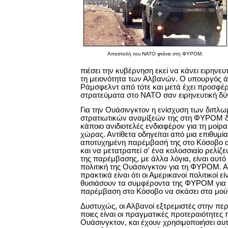
Αποστολή του ΝATO φτάνει στη ΦΥΡΟΜ.
πιέσει την κυβέρνηση εκεί να κάνει ειρηνευτ
τη μειονότητα των Αλβανών. Ο υπουργός 
Ράμσφελντ από τότε και μετά έχει προσφέρ
στρατεύματα στο ΝΑΤΟ σαν ειρηνευτική 
Για την Ουάσινγκτον η ενίσχυση των διπλω
στρατιωτικών αναμίξεών της στη ΦΥΡΟΜ δ
κάποιο ανιδιοτελές ενδιαφέρον για τη μοίρα
χώρας. Αντίθετα οδηγείται από μια επιθυμί
αποτυχημένη παρέμβασή της στο Κόσοβο απ
και να μετατραπεί σ' ένα κολοσσιαίο ρελίζ
της παρέμβασης, με άλλα λόγια, είναι αυτό
πολιτική της Ουάσινγκτον για τη ΦΥΡΟΜ. Α
πρακτικά είναι ότι οι Αμερικανοί πολιτικοί ε
θυσιάσουν τα συμφέροντα της ΦΥΡΟΜ για 
παρέμβαση στο Κόσοβο να σκάσει στα μού
Δυστυχώς, οι Αλβανοί εξτρεμιστές στην πε
ποιες είναι οι πραγματικές προτεραιότητες π
Ουάσινγκτον, και έχουν χρησιμοποιήσει αυ