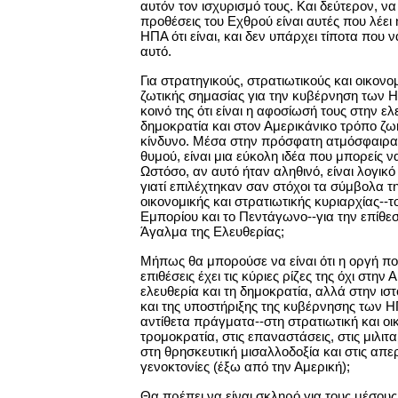
αυτόν τον ισχυρισμό τους. Και δεύτερον, να
προθέσεις του Εχθρού είναι αυτές που λέει
ΗΠΑ ότι είναι, και δεν υπάρχει τίποτα που ν
αυτό.
Για στρατηγικούς, στρατιωτικούς και οικονομ
ζωτικής σημασίας για την κυβέρνηση των Η
κοινό της ότι είναι η αφοσίωσή τους στην ελ
δημοκρατία και στον Αμερικάνικο τρόπο ζωή
κίνδυνο. Μέσα στην πρόσφατη ατμόσφαιρα 
θυμού, είναι μια εύκολη ιδέα που μπορείς 
Ωστόσο, αν αυτό ήταν αληθινό, είναι λογικ
γιατί επιλέχτηκαν σαν στόχοι τα σύμβολα τ
οικονομικής και στρατιωτικής κυριαρχίας--
Εμπορίου και το Πεντάγωνο--για την επίθεση.
Άγαλμα της Ελευθερίας;
Μήπως θα μπορούσε να είναι ότι η οργή πο
επιθέσεις έχει τις κύριες ρίζες της όχι στην
ελευθερία και τη δημοκρατία, αλλά στην ισ
και της υποστήριξης της κυβέρνησης των 
αντίθετα πράγματα--στη στρατιωτική και οι
τρομοκρατία, στις επαναστάσεις, στις μιλιτα
στη θρησκευτική μισαλλοδοξία και στις απε
γενοκτονίες (έξω από την Αμερική);
Θα πρέπει να είναι σκληρό για τους μέσου