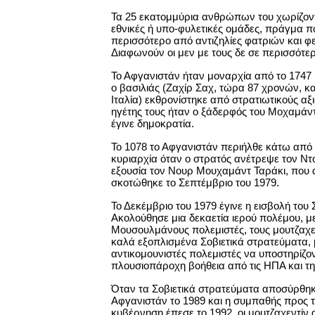
Τα 25 εκατομμύρια ανθρώπων του χωρίζον
εθνικές ή υπο-φυλετικές ομάδες, πράγμα π
περισσότερο από αντιζηλίες φατριών και 
Διαφωνούν οι μεν με τους δε σε περισσότε
Το Αφγανιστάν ήταν μοναρχία από το 1747 
ο βασιλιάς (Ζαχίρ Σαχ, τώρα 87 χρονών, κα
Ιταλία) εκθρονίστηκε από στρατιωτικούς αξ
ηγέτης τους ήταν ο ξάδερφός του Μοχαμάντ
έγινε δημοκρατία.
Το 1078 το Αφγανιστάν περιήλθε κάτω από
κυριαρχία όταν ο στρατός ανέτρεψε τον Ντ
εξουσία τον Νουρ Μουχαμάντ Ταράκι, που 
σκοτώθηκε το Σεπτέμβριο του 1979.
Το Δεκέμβριο του 1979 έγινε η εισβολή του 
Ακολούθησε μια δεκαετία ιερού πολέμου, μ
Μουσουλμάνους πολεμιστές, τους μουτζαχεν
καλά εξοπλισμένα Σοβιετικά στρατεύματα, 
αντικομουνιστές πολεμιστές να υποστηρίζο
πλουσιοπάροχη βοήθεια από τις ΗΠΑ και τη
Όταν τα Σοβιετικά στρατεύματα αποσύρθη
Αφγανιστάν το 1989 και η συμπαθής προς 
κυβέρνηση έπεσε το 1992, οι μουτζαχεντίν