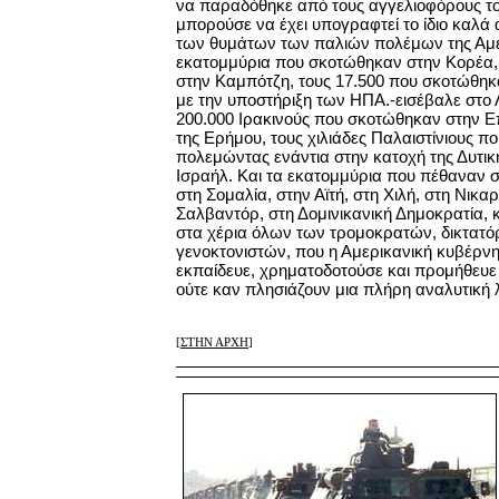
να παραδόθηκε από τους αγγελιοφόρους τ
μπορούσε να έχει υπογραφτεί το ίδιο καλά
των θυμάτων των παλιών πολέμων της Αμε
εκατομμύρια που σκοτώθηκαν στην Κορέα, 
στην Καμπότζη, τους 17.500 που σκοτώθηκ
με την υποστήριξη των ΗΠΑ.-εισέβαλε στο Λ
200.000 Ιρακινούς που σκοτώθηκαν στην Ε
της Ερήμου, τους χιλιάδες Παλαιστίνιους π
πολεμώντας ενάντια στην κατοχή της Δυτικ
Ισραήλ. Και τα εκατομμύρια που πέθαναν σ
στη Σομαλία, στην Αϊτή, στη Χιλή, στη Νικα
Σαλβαντόρ, στη Δομινικανική Δημοκρατία, 
στα χέρια όλων των τρομοκρατών, δικτατό
γενοκτονιστών, που η Αμερικανική κυβέρνη
εκπαίδευε, χρηματοδοτούσε και προμήθευε 
ούτε καν πλησιάζουν μια πλήρη αναλυτική λ
[
ΣΤΗΝ ΑΡΧΗ
]