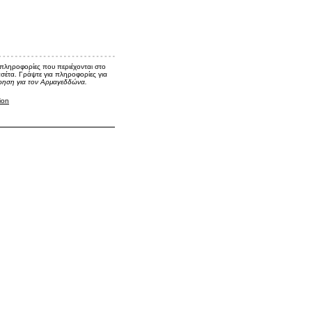
 πληροφορίες που περιέχονται στο
ασέτα. Γράψτε για πληροφορίες για
ρηση για τον Αρμαγεδδώνα.
ion