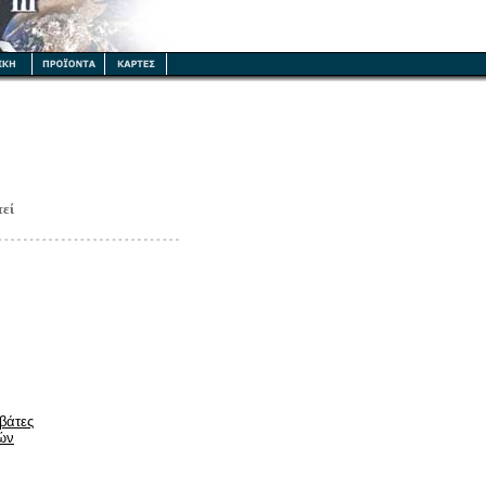
εί
βάτες
ών