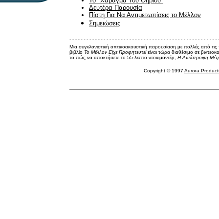
Το "Χάραγμα Του Θηρίου"
Δευτέρα Παρουσία
Πίστη Για Να Αντιμετωπίσεις το Μέλλον
Σημειώσεις
Μια συγκλονιστική οπτικοακουστική παρουσίαση με πολλές από τις
βιβλίο
Το Μέλλον Είχε Προφητευτεί
είναι τώρα διαθέσιμο σε βιντεοκ
το πώς να αποκτήσετε το 55-λεπτο ντοκιμαντέρ,
Η
Αντίστροφη Μέτ
Copyright © 1997
Aurora Product