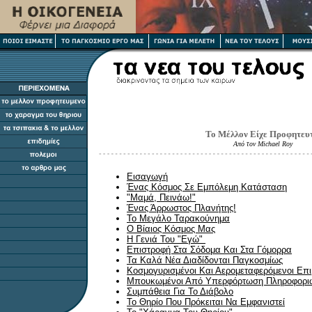
Το Μέλλον Είχε Προφητευτ
Από τον Michael Roy
Εισαγωγή
Ένας Κόσμος Σε Εμπόλεμη Κατάσταση
"Μαμά, Πεινάω!"
Ένας Άρρωστος Πλανήτης!
Το Μεγάλο Ταρακούνημα
Ο Βίαιος Κόσμος Μας
Η Γενιά Του "Εγώ"
Επιστροφή Στα Σόδομα Και Στα Γόμορρα
Τα Καλά Νέα Διαδίδονται Παγκοσμίως
Κοσμογυρισμένοι Και Αερομεταφερόμενοι Επι
Μπουκωμένοι Από Υπερφόρτωση Πληροφορι
Συμπάθεια Για Το Διάβολο
Το Θηρίο Που Πρόκειται Να Εμφανιστεί