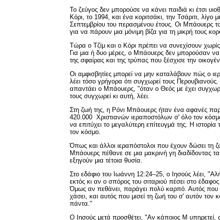
Το ζεύγος δεν μπορούσε να κάνει παιδιά κι έτσι υιο
Κόρι, το 1994, και ένα κοριτσάκι, την Τσάριτι, λίγο 
Σεπτεμβρίου του περασμένου έτους. Οι Μπάουερς τ
για να πάρουν μια μόνιμη βίζα για τη μικρή τους κο
Τώρα ο Τζίμ και ο Κόρι πρέπει να συνεχίσουν χωρί
Για μια ή δυο μέρες, ο Μπάουερς δεν μπορούσαν ν
της σφαίρας και της τρύπας που ξέσχισε την οικογέν
Οι αμφισβητίες μπορεί να μην καταλάβουν πώς ο ιε
λέει τόσο γρήγορα ότι συγχωρεί τους Περουβιανούς
απαντάει ο Μπάουερς, "όταν ο Θεός με έχει συγχωρ
τους συγχωρεί κι αυτή, λέει.
Στη ζωή της, η Ρόνι Μπάουερς ήταν ένα αφανές πα
420.000 Χριστιανών ιεραποστόλων σ' όλο τον κόσμο
να επιτύχει το μεγαλύτερη επίτευγμά της. Η ιστορία τ
τον κόσμο.
Όπως και άλλοι ιεραπόστολοι που έχουν δώσει τη ζω
Μπάουερς πέθανε σε μια μακρινή γη διαδίδοντας τ
εξηγούν μια τέτοια θυσία.
Στο εδάφιο του Ιωάννη 12:24–25, ο Ιησούς λέει, "Αλ
εκτός κι αν ο σπόρος του σιταριού πέσει στο έδαφος 
Όμως αν πεθάνει, παράγει πολύ καρπό. Αυτός που 
χάσει, και αυτός που μισεί τη ζωή του σ' αυτόν τον 
πάντα."
Ο Ιησούς μετά προσθέτει, "Αν κάποιος Μ υπηρετεί, 