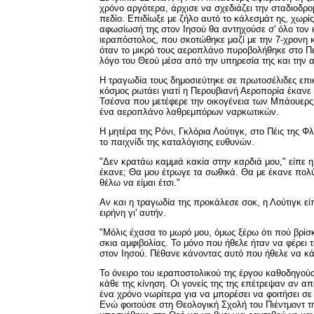
χρόνο αργότερα, άρχισε να σχεδιάζει την σταδιοδρο
πεδίο. Επιδίωξε με ζήλο αυτό το κάλεσμάτ ης, χωρίς
αφωσίωσή της στον Ιησού θα αντηχούσε σ' όλο τον 
ιεραπόστολος, που σκοτώθηκε μαζί με την 7-χρονη κό
όταν το μικρό τους αεροπλάνο πυροβολήθηκε στο Περ
λόγο του Θεού μέσα από την υπηρεσία της και την 
Η τραγωδία τους δημοσιεύτηκε σε πρωτοσέλιδες επι
κόσμος ρωτάει γιατί η Περουβιανή Αεροπορία έκανε
Τσέσνα που μετέφερε την οικογένεια των Μπάουερς,
ένα αεροπλάνο λαθρεμπόρων ναρκωτικών.
Η μητέρα της Ρόνι, Γκλόρια Λούτιγκ, στο Πέις της Φλ
το παιχνίδι της καταλόγισης ευθυνών.
"Δεν κρατάω καμμιά κακία στην καρδιά μου," είπε η
έκανε; Θα μου έτρωγε τα σωθικά. Θα με έκανε πολύ
θέλω να είμαι έτσι."
Αν και η τραγωδία της προκάλεσε σοκ, η Λούτιγκ εί
ειρήνη γι' αυτήν.
"Μόλις έχασα το μωρό μου, όμως ξέρω ότι πού βρίσ
σκια αμφιβολίας. Το μόνο που ήθελε ήταν να φέρει
στον Ιησού. Πέθανε κάνοντας αυτό που ήθελε να κά
Το όνειρο του ιεραποστολικού της έργου καθοδηγού
κάθε της κίνηση. Οι γονείς της της επέτρεψαν αν απ
ένα χρόνο νωρίτερα για να μπορέσει να φοιτήσει σε
Ενώ φοιτούσε στη Θεολογική Σχολή του Πιέντμοντ τ