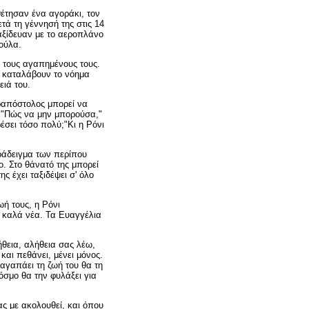
θέτησαν ένα αγοράκι, τον
μετά τη γέννησή της στις 14
αξίδευαν με το αεροπλάνο
ρούλα.
ς τους αγαπημένους τους.
α καταλάβουν το νόημα
ειά του.
ραπόστολος μπορεί να
. "Πώς να μην μπορούσα,"
έσει τόσο πολύ;"Κι η Ρόνι
ράδειγμα των περίπου
. Στο θάνατό της μπορεί
ης έχει ταξιδέψει σ' όλο
ή τους, η Ρόνι
α καλά νέα. Τα Ευαγγέλια
ήθεια, αλήθεια σας λέω,
και πεθάνει, μένει μόνος.
αγαπάει τη ζωή του θα τη
κόσμο θα την φυλάξει για
ας με ακολουθεί, και όπου