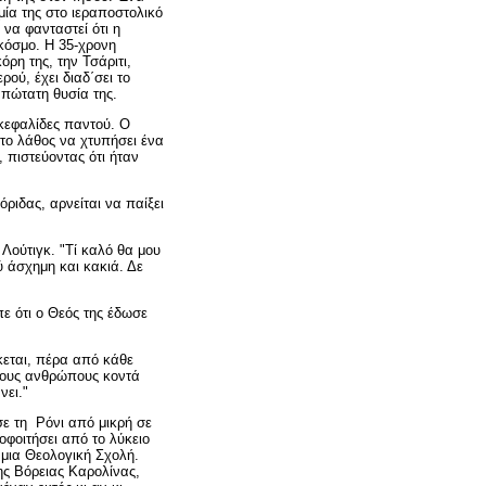
μία της στο ιεραποστολικό
 να φανταστεί ότι η
κόσμο. Η 35-χρονη
ρη της, την Τσάριτι,
ού, έχει διαδ΄σει το
απώτατη θυσία της.
κεφαλίδες παντού. Ο
 το λάθος να χτυπήσει ένα
 πιστεύοντας ότι ήταν
όριδας, αρνείται να παίξει
 Λούτιγκ. "Τί καλό θα μου
 άσχημη και κακιά. Δε
πε ότι ο Θεός της έδωσε
κεται, πέρα από κάθε
 τους ανθρώπους κοντά
νει."
σε τη Ρόνι από μικρή σε
οφοιτήσει από το λύκειο
 μια Θεολογική Σχολή.
ης Βόρειας Καρολίνας,