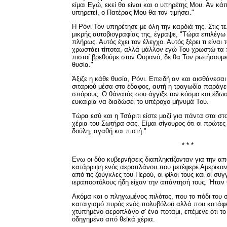
είμαι Εγώ, εκεί θα είναι και ο υπηρέτης Μου. Αν κ
υπηρετεί, ο Πατέρας Μου θα τον τιμήσει."
Η Ρόνι Τον υπηρέτησε με όλη την καρδιά της. Στις τε
μικρής αυτοβιογραφίας της, έγραψε, "Τώρα επιλέγω
πλήρως. Αυτός έχει τον έλεγχο. Αυτός ξέρει τι είναι 
χρωστάει τίποτα, αλλά μάλλον εγώ Του χρωστώ τα π
πιστοί βρεθούμε στον Ουρανό, δε θα Τον ρωτήσουμε, '
θυσία."
Άξιζε η κάθε θυσία, Ρόνι. Επειδή αν και αισθάνεσα
σιταριού μέσα στο έδαφος, αυτή η τραγωδία παράγε
σπόρους. Ο θάνατός σου άγγιξε τον κόσμο και έδωσ
ευκαιρία να διαδώσει το υπέροχο μήνυμά Του.
Τώρα εσύ και η Τσάριτι είστε μαζί για πάντα στα στ
χέρια του Σωτήρα σας. Είμαι σίγουρος ότι οι πρώτες 
δούλη, αγαθή και πιστή."
* * *
Ενω οι δύο κυβερνήσεις διαπληκτίζονταν για την α
κατάρριψη ενός αεροπλάνου που μετέφερε Αμερικα
από τις ζούγκλες του Περού, οι φίλοι τους και οι συ
ιεραποστόλους ήδη είχαν την απάντησή τους. Ήταν 
Ακόμα και ο πληγωμένος πιλότος, που το πόδι του
καταιγισμό πυρός ενός πολυβόλου αλλά που κατάφε
χτυπημένο αεροπλάνο σ' ένα ποτάμι, επέμενε ότι τ
οδηγημένο από θεϊκά χέρια.