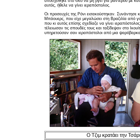
υποσχέθηκε στο Θεό να μη βγει για ραντεβού με καν
αυτός, ήθελε να γίνει ιεραπόστολος.
Οι προσευχές της Ρόνι εισακούστηκαν. Συνάντησε κ
Μπάουερς, που είχε μεγαλώσει στη Βραζιλία από γο
που κι αυτός επίσης σχεδίαζε να γίνει ιεραπόστολος.
τέλειωσαν τις σπουδές τους και ταξίδεψαν στο Ικουί
υπηρετούσαν σαν ιεραπόστολοι από μια ψαρόβαρκα
Ο Τζιμ κρατάει την Τσάρι