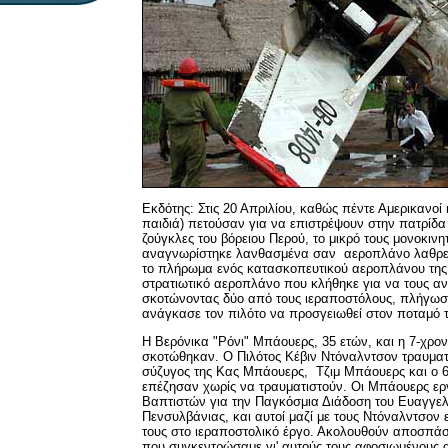
Εκδότης: Στις 20 Απριλίου, καθώς πέντε Αμερικανοί 
παιδιά) πετούσαν για να επιστρέψουν στην πατρίδα
ζούγκλες του βόρειου Περού, το μικρό τους μονοκι
αναγνωρίστηκε λανθασμένα σαν αεροπλάνο λαθρ
το πλήρωμα ενός κατασκοπευτικού αεροπλάνου της
στρατιωτικό αεροπλάνο που κλήθηκε για να τους ανα
σκοτώνοντας δύο από τους ιεραποστόλους, πλήγωσε 
ανάγκασε τον πιλότο να προσγειωθεί στον ποταμό τ
Η Βερόνικα "Ρόνι" Μπάουερς, 35 ετών, και η 7-χρον
σκοτώθηκαν. Ο Πιλότος Κέβιν Ντόναλντσον τραυματί
σύζυγος της Κας Μπάουερς, Τζιμ Μπάουερς και ο 6-
επέζησαν χωρίς να τραυματιστούν. Οι Μπάουερς ερ
Βαπτιστών για την Παγκόσμια Διάδοση του Ευαγγελ
Πενσυλβάνιας, και αυτοί μαζί με τους Ντόναλντσον ε
τους στο ιεραποστολικό έργο. Ακολουθούν αποσπά
που συγκεντρώσαμε γι' αυτούς τους αφοσιωμένους