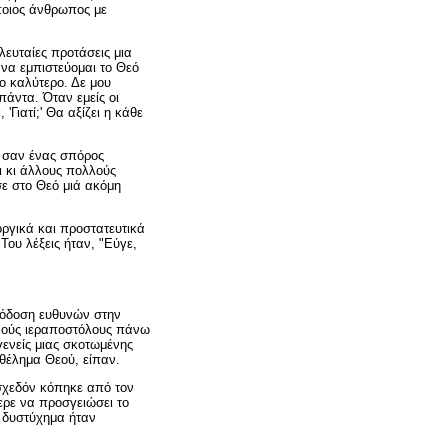
άποιος άνθρωπος με
λευταίες προτάσεις μια
 να εμπιστεύομαι το Θεό
το καλύτερο. Δε μου
άντα. Όταν εμείς οι
Γιατί;' Θα αξίζει η κάθε
ι σαν ένας σπόρος
ι κι άλλους πολλούς
ε στο Θεό μιά ακόμη
οργικά και προστατευτικά
Του λέξεις ήταν, "Εύγε,
πόδοση ευθυνών στην
νούς ιεραποστόλους πάνω
γγενείς μιας σκοτωμένης
θέλημα Θεού, είπαν.
 σχεδόν κόπηκε από τον
ρε να προσγειώσει το
ο δυστύχημα ήταν