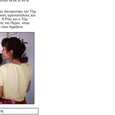
έναν εκτός κι αν κι
αι παντρεύτηκε τον Τζιμ
νείς ιεραποστόλους και
 Η Ρόνι και ο Τζιμ
τος του Περού, όπου
 στον Αμαζόνιο.
τι.