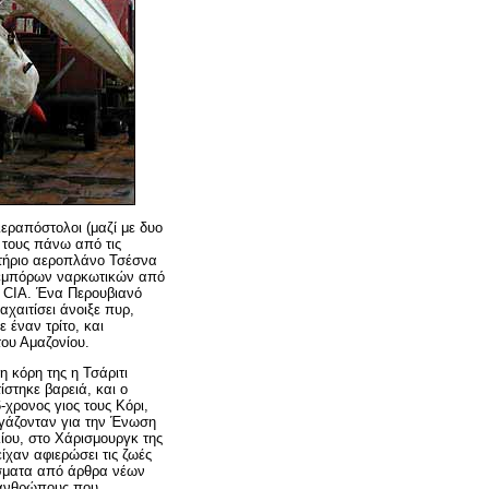
ιεραπόστολοι (μαζί με δυο
 τους πάνω από τις
νητήριο αεροπλάνο Τσέσνα
εμπόρων ναρκωτικών από
 CIA. Ένα Περουβιανό
χαιτίσει άνοιξε πυρ,
έναν τρίτο, και
ου Αμαζονίου.
η κόρη της η Τσάριτι
στηκε βαρειά, και ο
χρονος γιος τους Κόρι,
γάζονταν για την Ένωση
ίου, στο Χάρισμουργκ της
ίχαν αφιερώσει τις ζωές
σματα από άρθρα νέων
 ανθρώπους που